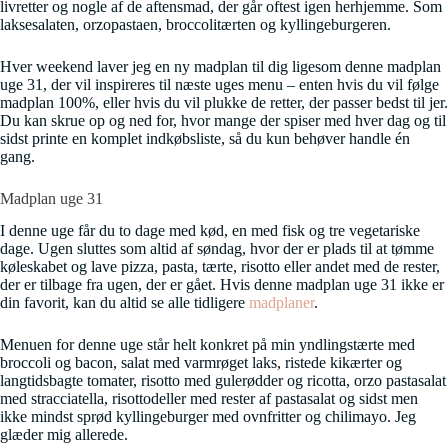
livretter og nogle af de aftensmad, der går oftest igen herhjemme. Som
laksesalaten, orzopastaen, broccolitærten og kyllingeburgeren.
Hver weekend laver jeg en ny madplan til dig ligesom denne madplan
uge 31, der vil inspireres til næste uges menu – enten hvis du vil følge
madplan 100%, eller hvis du vil plukke de retter, der passer bedst til jer.
Du kan skrue op og ned for, hvor mange der spiser med hver dag og til
sidst printe en komplet indkøbsliste, så du kun behøver handle én
gang.
Madplan uge 31
I denne uge får du to dage med kød, en med fisk og tre vegetariske
dage. Ugen sluttes som altid af søndag, hvor der er plads til at tømme
køleskabet og lave pizza, pasta, tærte, risotto eller andet med de rester,
der er tilbage fra ugen, der er gået. Hvis denne madplan uge 31 ikke er
din favorit, kan du altid se alle tidligere
madplaner
.
Menuen for denne uge står helt konkret på min yndlingstærte med
broccoli og bacon, salat med varmrøget laks, ristede kikærter og
langtidsbagte tomater, risotto med gulerødder og ricotta, orzo pastasalat
med stracciatella, risottodeller med rester af pastasalat og sidst men
ikke mindst sprød kyllingeburger med ovnfritter og chilimayo. Jeg
glæder mig allerede.