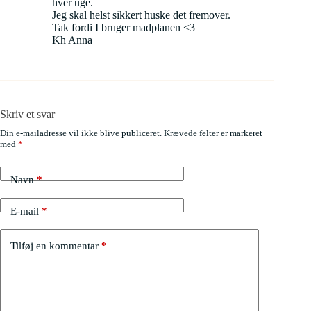
hver uge.
Jeg skal helst sikkert huske det fremover.
Tak fordi I bruger madplanen <3
Kh Anna
Skriv et svar
Din e-mailadresse vil ikke blive publiceret.
Krævede felter er markeret
med
*
Navn
*
E-mail
*
Tilføj en kommentar
*