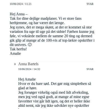
10/06/2024 / 11:21
SVAR
Hej Anna –
Tak for dine dejlige madplaner. Vi er store fans
herhjemme, og har været det længe.
Jeg synes, det er mega skønt, at der er kommet så stor
variation fra uge til uge på det sidste! Førhen kunne jeg
føle, vi vekslede mellem de samme 20 ting og dermed
gik glip af mange af de 100-vis af top-lækre opskrifter i
dit univers. 🙂
Tak herfra!
Amalie
Anna Bartels
10/06/2024 / 14:32
SVAR
Hej Amalie
Hvor er du bare sød. Det gør mig simplethen så
glad at høre.
Jeg forsøger virkelig også med lidt afveksling,
men jeg ved også godt, at mange af mine egne
favoritter vist går lidt igen, og det er heller ikke
altid nemt, når jeg ikke udvikler nye opskrifter