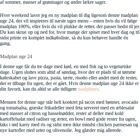
af sommer, masser af grøntsager og andre lækre sager.
Hver weekend laver jeg en ny madplan til dig ligesom denne madplan
uge 24, der vil inspireres til næste uges menu – enten hvis du vil følge
madplan 100%, eller hvis du vil plukke de retter, der passer bedst til jer.
Du kan skrue op og ned for, hvor mange der spiser med hver dag og til
sidst printe en komplet indkøbsliste, så du kun behøver handle én
gang.
Madplan uge 24
I denne uge får du tre dage med kød, en med fisk og to vegetariske
dage. Ugen sluttes som altid af søndag, hvor der er plads til at tømme
køleskabet og lave pizza, pasta, tærte, risotto eller andet med de rester,
der er tilbage fra ugen, der er gået. Hvis denne madplan uge 24 ikke er
din favorit, kan du altid se alle tidligere
madplaner
.
Menuen for denne uge står helt konkret på tacos med bønner, avocado
og tomatsalsa, græske frikadeller med feta serveret med en æblesalat
med masser af citron og hasselnødder, rester af deller med kold
kartoffelsalat med radiser og ærter, en bowl med gode rester fra ugen,
laks i rød karry med ris og sidst men ikke mindst chicken parmesan og
nye kartofler med urter og olivenolie. Jeg glæder mig allerede.