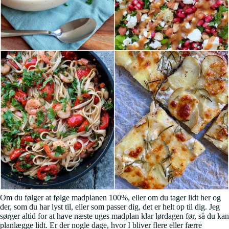
Om du følger at følge madplanen 100%, eller om du tager lidt her og
der, som du har lyst til, eller som passer dig, det er helt op til dig. Jeg
sørger altid for at have næste uges madplan klar lørdagen før, så du kan
planlægge lidt. Er der nogle dage, hvor I bliver flere eller færre