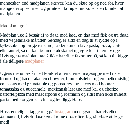
mennesker, end madplanen skriver, kan du skue op og ned for, hvor
mange der spiser med og printe en komplet indkøbsliste i bunden af
madplanen.
Madplan uge 2
Madplan uge 2 består af to dage med kød, en dag med fisk og tre dage
med vegetariske måltider. Søndag er altid en dag til at rydde op i
køleskabet og bruge resterne, så der kan du lave pasta, pizza, tærte
eller andet, så du kan tømme køleskabet og gøre klar til en ny uge.
Hvis ugens madplan uge 2 ikke har dine favoritter på, så kan du kigge
i ale tidligere
madplaner
.
Ugens menu består helt konkret af en cremet majssuppe med ristet
blomkål og bacon aka. en chowder, blomkålsdeller og en mellemøstlig
couscous med granatæble og gomadressing, tacos med bønner,
tomatsalsa og guacamole, mexicansk lasagne med kål og chorizo,
kartoffelpizza med mascarpone og rosmarin og sidst men ikke mindst
pasta med kongerejer, chili og hvidløg. Haps.
Husk endelig at tagge mig på
Instagram
med @annabartels eller
#annamad, hvis du laver en af mine opskrifter. Jeg vil elske at følge
med!