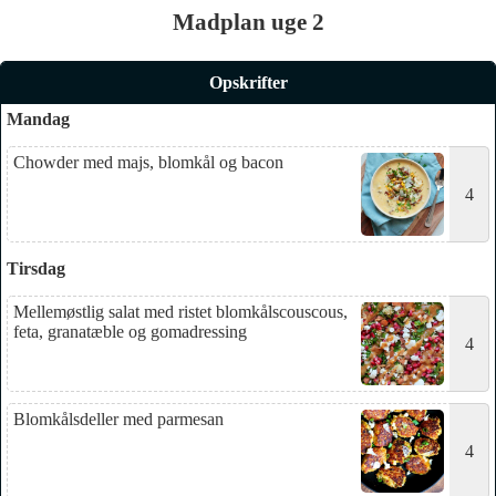
Madplan uge 2
Opskrifter
Mandag
Chowder med majs, blomkål og bacon
4
Tirsdag
Mellemøstlig salat med ristet blomkålscouscous,
feta, granatæble og gomadressing
4
Blomkålsdeller med parmesan
4