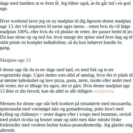
dage med familien at se frem til. Jeg håber også, at du går ind i en god
uge.
Hver weekend laver jeg en ny madplan til dig ligesom denne madplan
uge 13, der vil inspireres til næste uges menu – enten hvis du vil følge
madplan 100%, eller hvis du vil plukke de retter, der passer bedst til jer.
Du kan skrue op og ned for, hvor mange der spiser med hver dag og til
sidst printe en komplet indkøbsliste, så du kun behøver handle én
gang.
Madplan uge 13
I denne uge får du to-tre dage med kød, en med fisk og to-tre
vegetariske dage. Ugen sluttes som altid af søndag, hvor der er plads til
at tømme køleskabet og lave pizza, pasta, tærte, risotto eller andet med
de rester, der er tilbage fra ugen, der er gået. Hvis denne madplan uge
13 ikke er din favorit, kan du altid se alle tidligere
madplaner
.
Menuen for denne uge står helt konkret på tomattærte med mozzarella,
quinoasalat med varmrøget laks og gomadressing, poke bowl med
kylling og chilimayo + rester dagen efter i wraps med hummus, ravioli
med pisket ricotta og brunet smør og sidst men ikke mindst friske
forårsruller med verdens bedste kokos-peanutbutterdip. Jeg glæder mig
allerede.