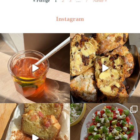
« Forrige
1
2
3
…
7
Næste »
Instagram