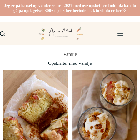
Jeg er på barsel og vender retur i 2027 med nye opskrifter. Indtil da kan du
gå på opdagelse i 300+ opskrifter herinde - tak fordi du er her 🤍
Vanilje
Opskrifter med vanilje