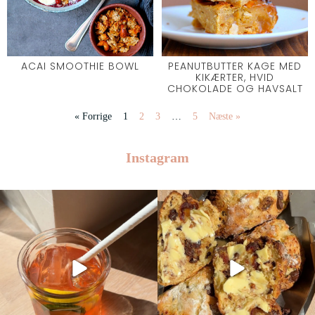
ACAI SMOOTHIE BOWL
PEANUTBUTTER KAGE MED
KIKÆRTER, HVID
CHOKOLADE OG HAVSALT
« Forrige
1
2
3
…
5
Næste »
Instagram