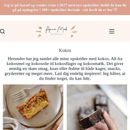
Jeg er på barsel og vender retur i 2027 med nye opskrifter. Indtil da kan du
gå på opdagelse i 300+ opskrifter herinde - tak fordi du er her 🤍
Kokos
Herunder har jeg samlet alle mine opskrifter med kokos. Alt fra
kokosmel og kokosolie til kokosflager og kokosmælk. Det giver
nemlig en skøn smag, knas eller fedme til både kager, snacks,
gryderetter og meget mere. Lad dig endelig inspirere! Jeg håber, at
du finder noget, du kan lide.