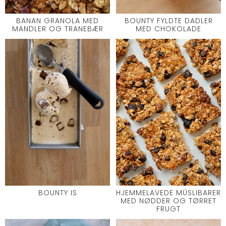
BANAN GRANOLA MED
BOUNTY FYLDTE DADLER
MANDLER OG TRANEBÆR
MED CHOKOLADE
BOUNTY IS
HJEMMELAVEDE MÜSLIBARER
MED NØDDER OG TØRRET
FRUGT