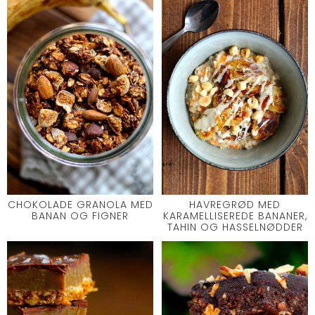
CHOKOLADE GRANOLA MED
HAVREGRØD MED
BANAN OG FIGNER
KARAMELLISEREDE BANANER,
TAHIN OG HASSELNØDDER