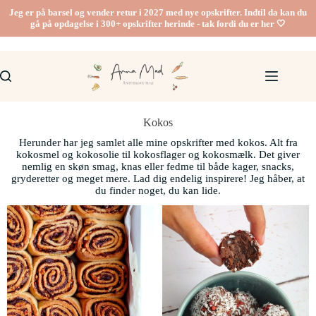
Jeg er på barsel og vender retur i 2027 med nye opskrifter. Indtil da kan du
gå på opdagelse i 300+ opskrifter herinde - tak fordi du er her 🤍
Kokos
Herunder har jeg samlet alle mine opskrifter med kokos. Alt fra
kokosmel og kokosolie til kokosflager og kokosmælk. Det giver
nemlig en skøn smag, knas eller fedme til både kager, snacks,
gryderetter og meget mere. Lad dig endelig inspirere! Jeg håber, at
du finder noget, du kan lide.