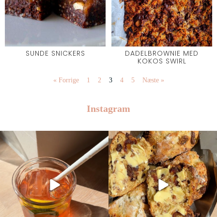
SUNDE SNICKERS
DADELBROWNIE MED
KOKOS SWIRL
« Forrige
1
2
3
4
5
Næste »
Instagram