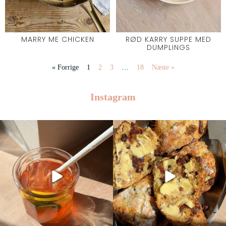
MARRY ME CHICKEN
RØD KARRY SUPPE MED
DUMPLINGS
« Forrige
1
2
3
…
18
Næste »
Instagram