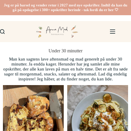
Jeg er på barsel og vender retur i 2027 med nye opskrifter. Indtil da kan du
gå på opdagelse i 300+ opskrifter herinde - tak fordi du er her 🤍
Under 30 minutter
Man kan sagtens lave aftensmad og mad generelt på under 30
minutter. Ja endda kager. Herunder har jeg samlet alle mine
opskrifter, der alle kan laves på max en halv time. Det er alt fra søde
sager til morgenmad, snacks, salater og aftensmad. Lad dig endelig
inspirere! Jeg håber, at du finder noget, du kan lide.