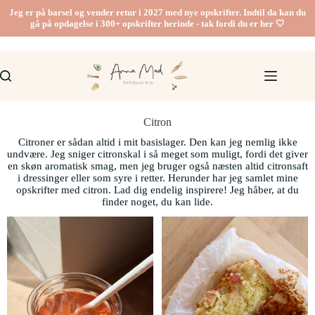
Jeg er på barsel og vender retur i 2027 med nye opskrifter. Indtil da kan du
gå på opdagelse i 300+ opskrifter herinde - tak fordi du er her 🤍
Citron
Citroner er sådan altid i mit basislager. Den kan jeg nemlig ikke
undvære. Jeg sniger citronskal i så meget som muligt, fordi det giver
en skøn aromatisk smag, men jeg bruger også næsten altid citronsaft
i dressinger eller som syre i retter. Herunder har jeg samlet mine
opskrifter med citron. Lad dig endelig inspirere! Jeg håber, at du
finder noget, du kan lide.