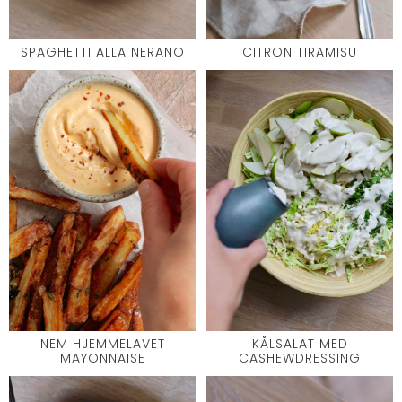
SPAGHETTI ALLA NERANO
CITRON TIRAMISU
NEM HJEMMELAVET
KÅLSALAT MED
MAYONNAISE
CASHEWDRESSING