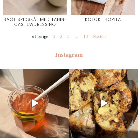
BAGT SPIDSKÅL MED TAHIN-
KOLOKITHOPITA
CASHEWDRESSING
« Forrige
1
2
3
…
18
Næste »
Instagram