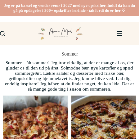
Jeg er på barsel og vender retur i 2027 med nye opskrifter. Indtil da kan du
gå på opdagelse i 300+ opskrifter herinde - tak fordi du er her 🤍
Sommer
Sommer – åh sommer! Jeg tror virkelig, at der er mange af os, der
glæder os til den tid på året. Solmodne bær, nye kartofler og spæd
sommergrønt. Lækre salater og desserter med friske bær,
grillopskrifter og hjemmelavet is. Jeg kunne blive ved. Lad dig
endelig inspirere! Jeg håber, at du finder noget, du kan lide. Der er
så mange gode ting i sæson om sommeren.