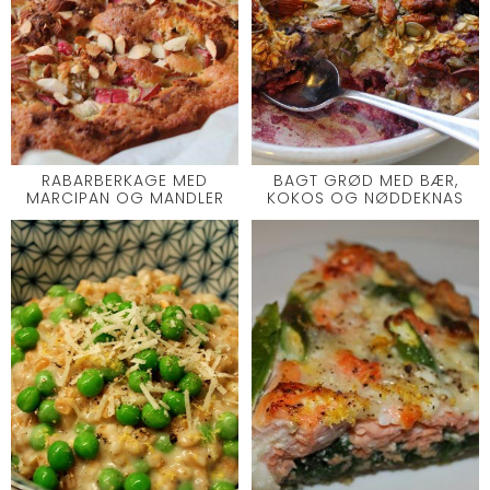
RABARBERKAGE MED
BAGT GRØD MED BÆR,
MARCIPAN OG MANDLER
KOKOS OG NØDDEKNAS