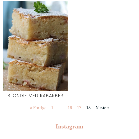
BLONDIE MED RABARBER
« Forrige
1
…
16
17
18
Næste »
Instagram