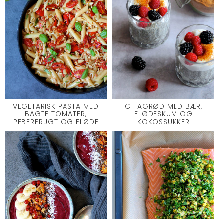
VEGETARISK PASTA MED
CHIAGRØD MED BÆR,
BAGTE TOMATER,
FLØDESKUM OG
PEBERFRUGT OG FLØDE
KOKOSSUKKER