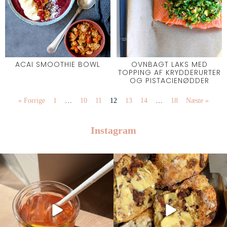
ACAI SMOOTHIE BOWL
OVNBAGT LAKS MED
TOPPING AF KRYDDERURTER
OG PISTACIENØDDER
« Forrige
1
…
10
11
12
13
14
…
18
Næste »
Instagram