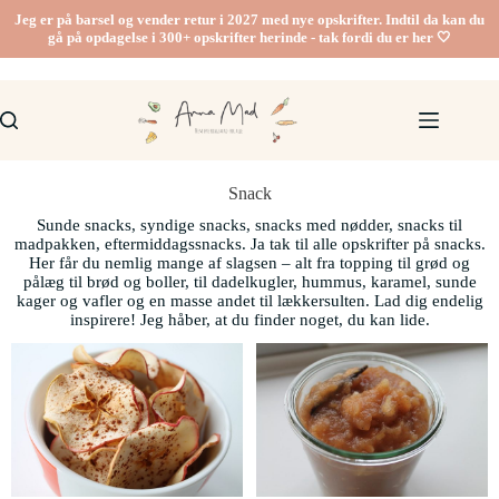
Jeg er på barsel og vender retur i 2027 med nye opskrifter. Indtil da kan du
gå på opdagelse i 300+ opskrifter herinde - tak fordi du er her 🤍
Snack
Sunde snacks, syndige snacks, snacks med nødder, snacks til
madpakken, eftermiddagssnacks. Ja tak til alle opskrifter på snacks.
Her får du nemlig mange af slagsen – alt fra topping til grød og
pålæg til brød og boller, til dadelkugler, hummus, karamel, sunde
kager og vafler og en masse andet til lækkersulten. Lad dig endelig
inspirere! Jeg håber, at du finder noget, du kan lide.