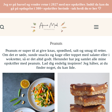
Jeg er på barsel og vender retur i 2027 med nye opskrifter. Indtil da kan du
gå på opdagelse i 300+ opskrifter herinde - tak fordi du er her 🤍
Peanuts
Peanuts er super til at give knas, sprødhed, salt og smag til retter.
Om det er søde, sunde snacks og kage eller toppet med salater eller i
wokretter, så er det altid godt. Herunder har jeg samlet alle mine
opskrifter med peanuts. Lad dig endelig inspirere! Jeg håber, at du
finder noget, du kan lide.