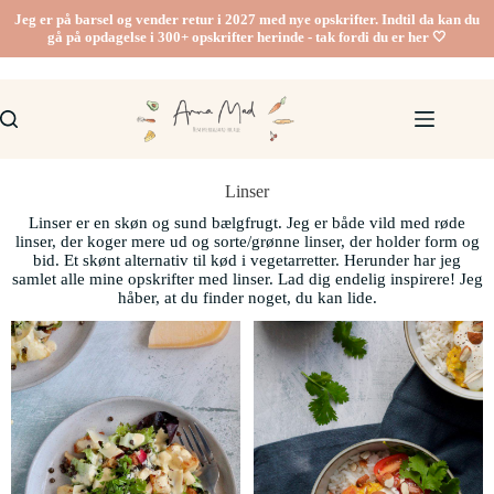
Jeg er på barsel og vender retur i 2027 med nye opskrifter. Indtil da kan du
gå på opdagelse i 300+ opskrifter herinde - tak fordi du er her 🤍
Linser
Linser er en skøn og sund bælgfrugt. Jeg er både vild med røde
linser, der koger mere ud og sorte/grønne linser, der holder form og
bid. Et skønt alternativ til kød i vegetarretter. Herunder har jeg
samlet alle mine opskrifter med linser. Lad dig endelig inspirere! Jeg
håber, at du finder noget, du kan lide.