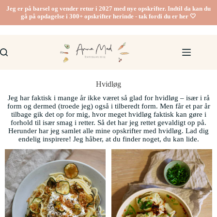
Jeg er på barsel og vender retur i 2027 med nye opskrifter. Indtil da kan du
gå på opdagelse i 300+ opskrifter herinde - tak fordi du er her 🤍
Hvidløg
Jeg har faktisk i mange år ikke været så glad for hvidløg – især i rå
form og dermed (troede jeg) også i tilberedt form. Men får et par år
tilbage gik det op for mig, hvor meget hvidløg faktisk kan gøre i
forhold til især smag i retter. Så det har jeg rettet gevaldigt op på.
Herunder har jeg samlet alle mine opskrifter med hvidløg. Lad dig
endelig inspirere! Jeg håber, at du finder noget, du kan lide.