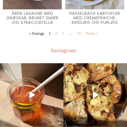
ÅBEN LASAGNE MED
HASSELBACK KARTOFLER
GRÆSKAR, BRUNET SMØR
MED CREMEFRAICHE,
OG STRACCIATELLA
RØDLØG OG PURLØG
« Forrige
1
2
3
…
10
Næste »
Instagram