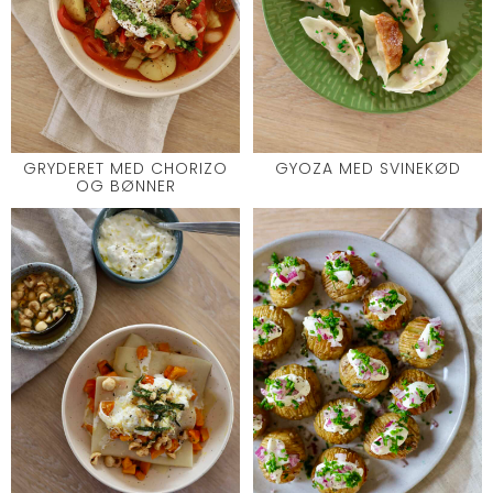
GRYDERET MED CHORIZO
GYOZA MED SVINEKØD
OG BØNNER