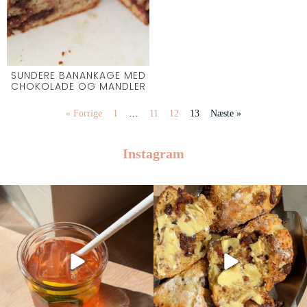
SUNDERE BANANKAGE MED
CHOKOLADE OG MANDLER
« Forrige
1
…
11
12
13
Næste »
Instagram