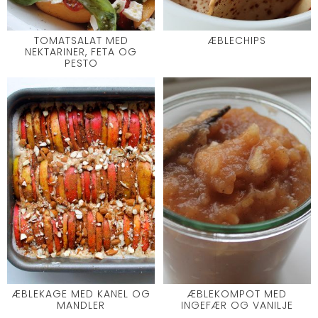
TOMATSALAT MED
ÆBLECHIPS
NEKTARINER, FETA OG
PESTO
ÆBLEKAGE MED KANEL OG
ÆBLEKOMPOT MED
MANDLER
INGEFÆR OG VANILJE