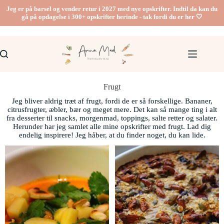
Jeg er på barsel og vender retur i 2027 med nye opskrifter. Indtil da kan du
gå på opdagelse i 300+ opskrifter herinde - tak fordi du er her 🤍
Frugt
Jeg bliver aldrig træt af frugt, fordi de er så forskellige. Bananer,
citrusfrugter, æbler, bær og meget mere. Det kan så mange ting i alt
fra desserter til snacks, morgenmad, toppings, salte retter og salater.
Herunder har jeg samlet alle mine opskrifter med frugt. Lad dig
endelig inspirere! Jeg håber, at du finder noget, du kan lide.