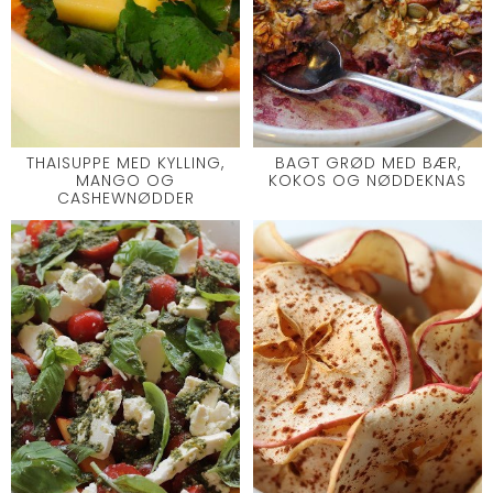
THAISUPPE MED KYLLING,
BAGT GRØD MED BÆR,
MANGO OG
KOKOS OG NØDDEKNAS
CASHEWNØDDER