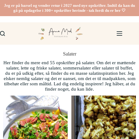
Jeg er på barsel og vender retur i 2027 med nye opskrifter. Indtil da kan du
gå på opdagelse i 300+ opskrifter herinde - tak fordi du er her 🤍
Salater
Her finder du mere end 55 opskrifter på salater. Om det er mættende
salater, lette og friske salater, sommersalater eller salater til buffet,
du er på udkig efter, så finder du en masse salatinspiration her. Jeg
elsker nemlig salater og det er uanset, om det er til madpakken, som
tilbehør eller som måltid. Lad dig endelig inspirere! Jeg håber, at du
finder noget, du kan lide.