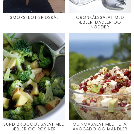
SMØRSTEGT SPIDSKÅL
GRØNKÅLSSALAT MED
ÆBLER, DADLER OG
NØDDER
SUND BROCCOLISALAT MED
QUINOASALAT MED FETA,
ÆBLER OG ROSINER
AVOCADO OG MANDLER