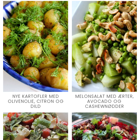
NYE KARTOFLER MED
MELONSALAT MED ÆRTER,
OLIVENOLIE, CITRON OG
AVOCADO OG
DILD
CASHEWNØDDER