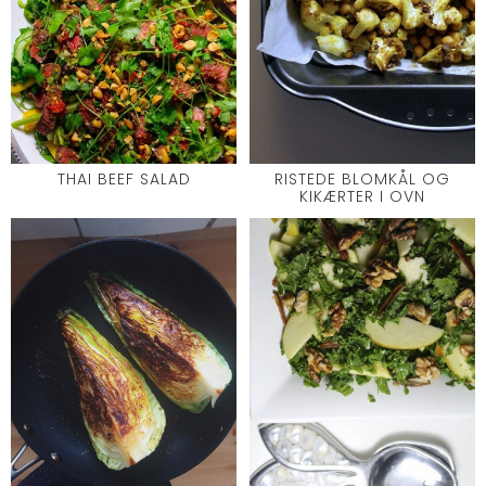
THAI BEEF SALAD
RISTEDE BLOMKÅL OG
KIKÆRTER I OVN