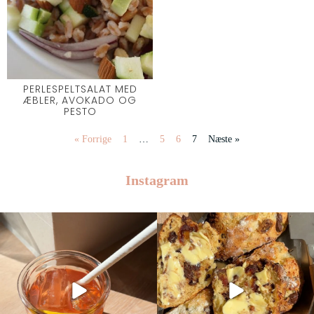
PERLESPELTSALAT MED
ÆBLER, AVOKADO OG
PESTO
« Forrige
1
…
5
6
7
Næste »
Instagram