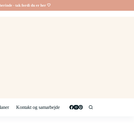
erinde - tak fordi du er her 🤍
aner
Kontakt og samarbejde