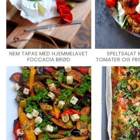
NEM TAPAS MED HJEMMELAVET
SPELTSALAT 
FOCCACIA BRØD
TOMATER OG FRI