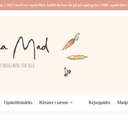
ur i 2027 med nye opskrifter. Indtil da kan du gå på opdagelse i 300+ opskrifter h
Opskriftsindeks
Råvarer i sæson
Rejseguides
Madpl