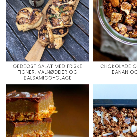
GEDEOST SALAT MED FRISKE
CHOKOLADE G
FIGNER, VALNØDDER OG
BANAN OG
BALSAMICO-GLACE