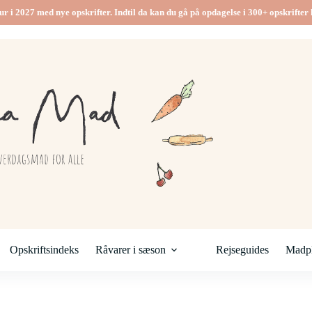
ur i 2027 med nye opskrifter. Indtil da kan du gå på opdagelse i 300+ opskrifter h
Opskriftsindeks
Råvarer i sæson
Rejseguides
Madpl