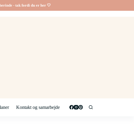
erinde - tak fordi du er her 🤍
aner
Kontakt og samarbejde