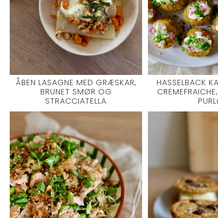
ÅBEN LASAGNE MED GRÆSKAR,
HASSELBACK K
BRUNET SMØR OG
CREMEFRAICHE
STRACCIATELLA
PUR