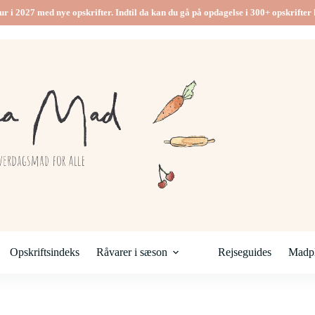
ur i 2027 med nye opskrifter. Indtil da kan du gå på opdagelse i 300+ opskrifter h
Opskriftsindeks
Råvarer i sæson
Rejseguides
Madpl