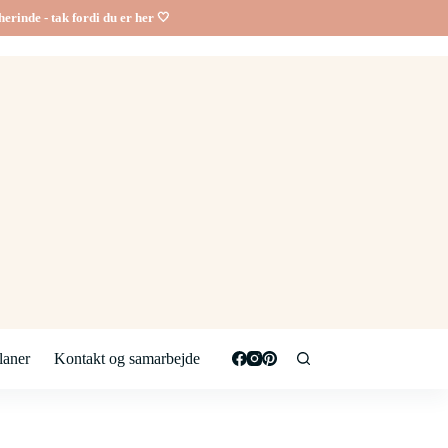
erinde - tak fordi du er her 🤍
aner
Kontakt og samarbejde