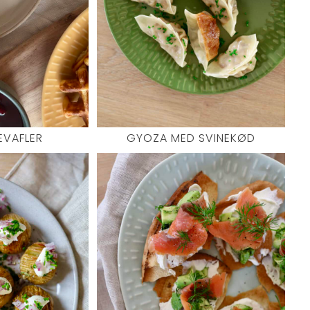
EVAFLER
GYOZA MED SVINEKØD