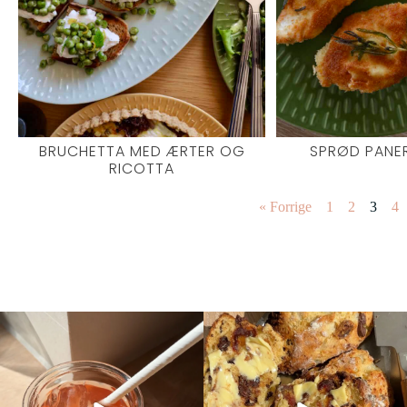
BRUCHETTA MED ÆRTER OG
SPRØD PANER
RICOTTA
« Forrige
1
2
3
4