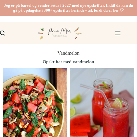
Jeg er på barsel og vender retur i 2027 med nye opskrifter. Indtil da kan du
gå på opdagelse i 300+ opskrifter herinde - tak fordi du er her 🤍
Vandmelon
Opskrifter med vandmelon