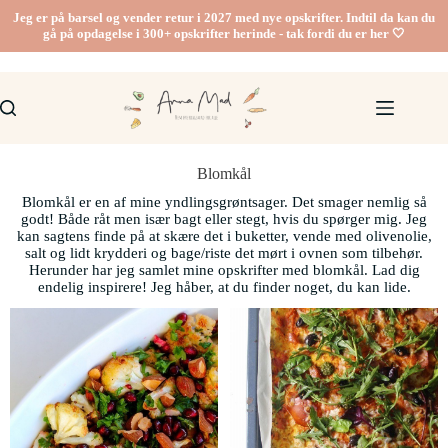
Jeg er på barsel og vender retur i 2027 med nye opskrifter. Indtil da kan du
gå på opdagelse i 300+ opskrifter herinde - tak fordi du er her 🤍
Blomkål
Blomkål er en af mine yndlingsgrøntsager. Det smager nemlig så
godt! Både råt men især bagt eller stegt, hvis du spørger mig. Jeg
kan sagtens finde på at skære det i buketter, vende med olivenolie,
salt og lidt krydderi og bage/riste det mørt i ovnen som tilbehør.
Herunder har jeg samlet mine opskrifter med blomkål. Lad dig
endelig inspirere! Jeg håber, at du finder noget, du kan lide.