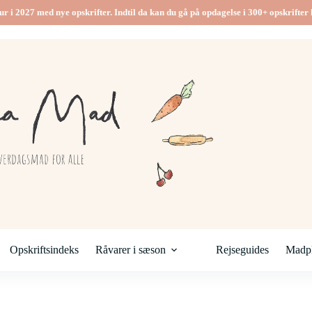
ur i 2027 med nye opskrifter. Indtil da kan du gå på opdagelse i 300+ opskrifter h
Opskriftsindeks
Råvarer i sæson
Rejseguides
Madpl