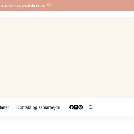
erinde - tak fordi du er her 🤍
aner
Kontakt og samarbejde