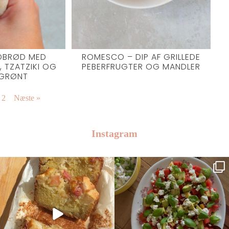
DBRØD MED
ROMESCO – DIP AF GRILLEDE
, TZATZIKI OG
PEBERFRUGTER OG MANDLER
 GRØNT
2
Næste »
Instagram