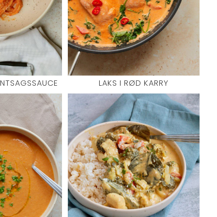
ØNTSAGSSAUCE
LAKS I RØD KARRY