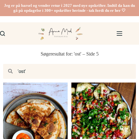
Jeg er på barsel og vender retur i 2027 med nye opskrifter. Indtil da kan du
gå på opdagelse i 300+ opskrifter herinde - tak fordi du er her 🤍
Søgeresultat for: 'ost' – Side 5