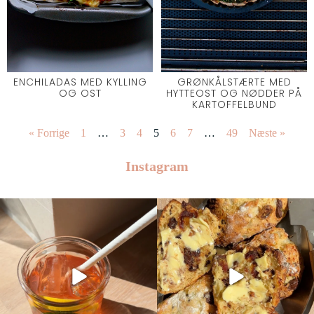
ENCHILADAS MED KYLLING
GRØNKÅLSTÆRTE MED
OG OST
HYTTEOST OG NØDDER PÅ
KARTOFFELBUND
« Forrige
1
…
3
4
5
6
7
…
49
Næste »
Instagram