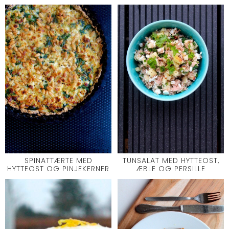
SPINATTÆRTE MED
TUNSALAT MED HYTTEOST,
HYTTEOST OG PINJEKERNER
ÆBLE OG PERSILLE