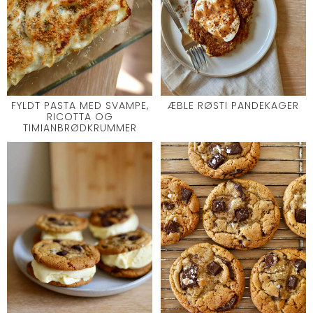
FYLDT PASTA MED SVAMPE,
ÆBLE RØSTI PANDEKAGER
RICOTTA OG
TIMIANBRØDKRUMMER