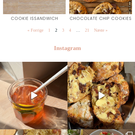
COOKIE ISSANDWICH
CHOCOLATE CHIP COOKIES
« Forrige
1
2
3
4
…
21
Næste »
Instagram