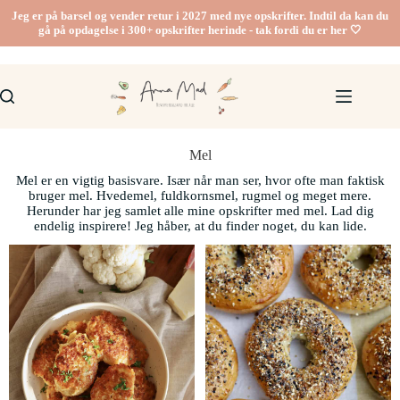
Jeg er på barsel og vender retur i 2027 med nye opskrifter. Indtil da kan du
gå på opdagelse i 300+ opskrifter herinde - tak fordi du er her 🤍
Mel
Mel er en vigtig basisvare. Især når man ser, hvor ofte man faktisk
bruger mel. Hvedemel, fuldkornsmel, rugmel og meget mere.
Herunder har jeg samlet alle mine opskrifter med mel. Lad dig
endelig inspirere! Jeg håber, at du finder noget, du kan lide.