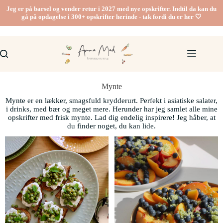
Jeg er på barsel og vender retur i 2027 med nye opskrifter. Indtil da kan du
gå på opdagelse i 300+ opskrifter herinde - tak fordi du er her 🤍
Mynte
Mynte er en lækker, smagsfuld krydderurt. Perfekt i asiatiske salater,
i drinks, med bær og meget mere. Herunder har jeg samlet alle mine
opskrifter med frisk mynte. Lad dig endelig inspirere! Jeg håber, at
du finder noget, du kan lide.