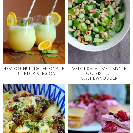
NEM OG HURTIG LEMONADE
MELONSALAT MED MYNTE
– BLENDER VERSION
OG RISTEDE
CASHEWNØDDER