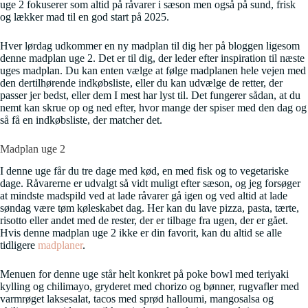
uge 2 fokuserer som altid på råvarer i sæson men også på sund, frisk
og lækker mad til en god start på 2025.
Hver lørdag udkommer en ny madplan til dig her på bloggen ligesom
denne madplan uge 2. Det er til dig, der leder efter inspiration til næste
uges madplan. Du kan enten vælge at følge madplanen hele vejen med
den dertilhørende indkøbsliste, eller du kan udvælge de retter, der
passer jer bedst, eller dem I mest har lyst til. Det fungerer sådan, at du
nemt kan skrue op og ned efter, hvor mange der spiser med den dag og
så få en indkøbsliste, der matcher det.
Madplan uge 2
I denne uge får du tre dage med kød, en med fisk og to vegetariske
dage. Råvarerne er udvalgt så vidt muligt efter sæson, og jeg forsøger
at mindste madspild ved at lade råvarer gå igen og ved altid at lade
søndag være tøm køleskabet dag. Her kan du lave pizza, pasta, tærte,
risotto eller andet med de rester, der er tilbage fra ugen, der er gået.
Hvis denne madplan uge 2 ikke er din favorit, kan du altid se alle
tidligere
madplaner
.
Menuen for denne uge står helt konkret på poke bowl med teriyaki
kylling og chilimayo, gryderet med chorizo og bønner, rugvafler med
varmrøget laksesalat, tacos med sprød halloumi, mangosalsa og