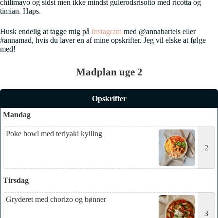
chilimayo og sidst men ikke mindst gulerodsrisotto med ricotta og
timian. Haps.
Husk endelig at tagge mig på
Instagram
med @annabartels eller
#annamad, hvis du laver en af mine opskrifter. Jeg vil elske at følge
med!
Madplan uge 2
Opskrifter
Mandag
Poke bowl med teriyaki kylling
2
Tirsdag
Gryderet med chorizo og bønner
3