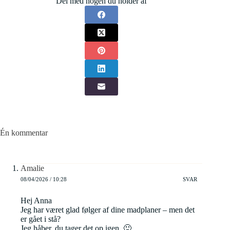
Del med nogen du holder af
Én kommentar
Amalie
08/04/2026 / 10:28
SVAR
Hej Anna
Jeg har været glad følger af dine madplaner – men det
er gået i stå?
Jeg håber, du tager det op igen. 🙂