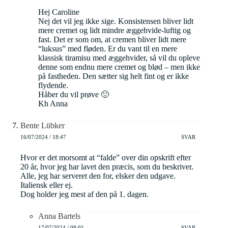
Hej Caroline
Nej det vil jeg ikke sige. Konsistensen bliver lidt
mere cremet og lidt mindre æggehvide-luftig og
fast. Det er som om, at cremen bliver lidt mere
“luksus” med fløden. Er du vant til en mere
klassisk tiramisu med æggehvider, så vil du opleve
denne som endnu mere cremet og blød – men ikke
på fastheden. Den sætter sig helt fint og er ikke
flydende.
Håber du vil prøve 🙂
Kh Anna
Bente Lübker
16/07/2024 / 18:47
SVAR
Hvor er det morsomt at “falde” over din opskrift efter
20 år, hvor jeg har lavet den præcis, som du beskriver.
Alle, jeg har serveret den for, elsker den udgave.
Italiensk eller ej.
Dog holder jeg mest af den på 1. dagen.
Anna Bartels
17/07/2024 / 08:01
SVAR