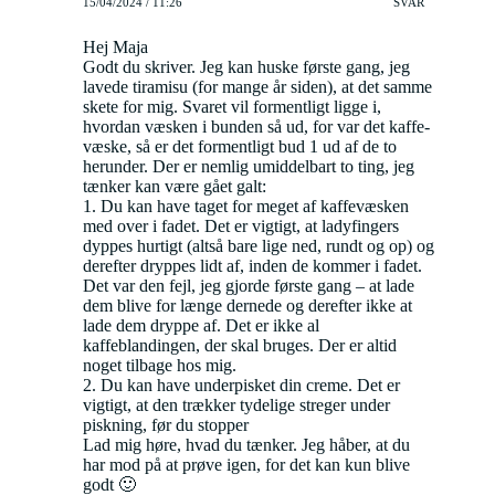
15/04/2024 / 11:26
SVAR
Hej Maja
Godt du skriver. Jeg kan huske første gang, jeg
lavede tiramisu (for mange år siden), at det samme
skete for mig. Svaret vil formentligt ligge i,
hvordan væsken i bunden så ud, for var det kaffe-
væske, så er det formentligt bud 1 ud af de to
herunder. Der er nemlig umiddelbart to ting, jeg
tænker kan være gået galt:
1. Du kan have taget for meget af kaffevæsken
med over i fadet. Det er vigtigt, at ladyfingers
dyppes hurtigt (altså bare lige ned, rundt og op) og
derefter dryppes lidt af, inden de kommer i fadet.
Det var den fejl, jeg gjorde første gang – at lade
dem blive for længe dernede og derefter ikke at
lade dem dryppe af. Det er ikke al
kaffeblandingen, der skal bruges. Der er altid
noget tilbage hos mig.
2. Du kan have underpisket din creme. Det er
vigtigt, at den trækker tydelige streger under
piskning, før du stopper
Lad mig høre, hvad du tænker. Jeg håber, at du
har mod på at prøve igen, for det kan kun blive
godt 🙂