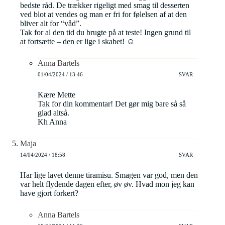
bedste råd. De trækker rigeligt med smag til desserten
ved blot at vendes og man er fri for følelsen af at den
bliver alt for “våd”.
Tak for al den tid du brugte på at teste! Ingen grund til
at fortsætte – den er lige i skabet! ☺️
Anna Bartels
01/04/2024 / 13:46
SVAR
Kære Mette
Tak for din kommentar! Det gør mig bare så så
glad altså.
Kh Anna
Maja
14/04/2024 / 18:58
SVAR
Har lige lavet denne tiramisu. Smagen var god, men den
var helt flydende dagen efter, øv øv. Hvad mon jeg kan
have gjort forkert?
Anna Bartels