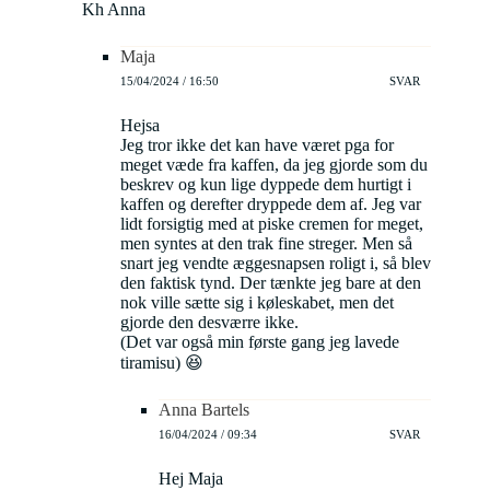
Kh Anna
Maja
15/04/2024 / 16:50
SVAR
Hejsa
Jeg tror ikke det kan have været pga for
meget væde fra kaffen, da jeg gjorde som du
beskrev og kun lige dyppede dem hurtigt i
kaffen og derefter dryppede dem af. Jeg var
lidt forsigtig med at piske cremen for meget,
men syntes at den trak fine streger. Men så
snart jeg vendte æggesnapsen roligt i, så blev
den faktisk tynd. Der tænkte jeg bare at den
nok ville sætte sig i køleskabet, men det
gjorde den desværre ikke.
(Det var også min første gang jeg lavede
tiramisu) 😆
Anna Bartels
16/04/2024 / 09:34
SVAR
Hej Maja