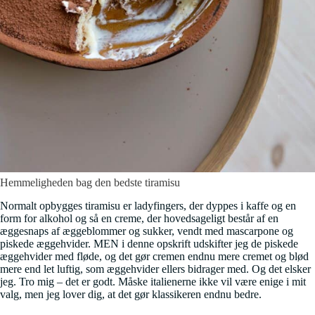
Hemmeligheden bag den bedste tiramisu
Normalt opbygges tiramisu er ladyfingers, der dyppes i kaffe og en
form for alkohol og så en creme, der hovedsageligt består af en
æggesnaps af æggeblommer og sukker, vendt med mascarpone og
piskede æggehvider. MEN i denne opskrift udskifter jeg de piskede
æggehvider med fløde, og det gør cremen endnu mere cremet og blød
mere end let luftig, som æggehvider ellers bidrager med. Og det elsker
jeg. Tro mig – det er godt. Måske italienerne ikke vil være enige i mit
valg, men jeg lover dig, at det gør klassikeren endnu bedre.