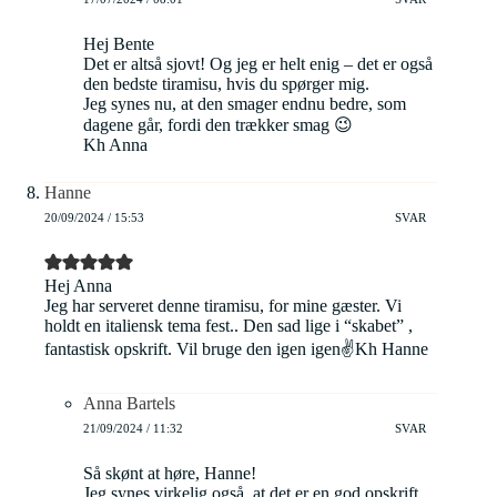
Hej Bente
Det er altså sjovt! Og jeg er helt enig – det er også
den bedste tiramisu, hvis du spørger mig.
Jeg synes nu, at den smager endnu bedre, som
dagene går, fordi den trækker smag 😉
Kh Anna
Hanne
20/09/2024 / 15:53
SVAR
Hej Anna
Jeg har serveret denne tiramisu, for mine gæster. Vi
holdt en italiensk tema fest.. Den sad lige i “skabet” ,
fantastisk opskrift. Vil bruge den igen igen✌️Kh Hanne
Anna Bartels
21/09/2024 / 11:32
SVAR
Så skønt at høre, Hanne!
Jeg synes virkelig også, at det er en god opskrift,