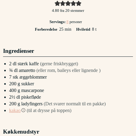
4.80
fra
20
stemmer
Servings:
8
personer
minutter
timer
Forberedelse
25
min
Hviletid
8
t
Ingredienser
2
dl
stærk kaffe
(gerne friskbrygget)
¾
dl
amaretto
(eller rom, baileys eller lignende )
7
stk
æggeblommer
200
g
sukker
400
g
mascarpone
2½
dl
piskefløde
200
g
ladyfingers
(Det svarer normalt til en pakke)
kakao
(til at drysse på toppen)
Køkkenudstyr