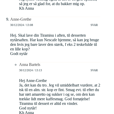
så jeg er så glad for, at du bakker mig op.
Kh Anna
Anne-Grethe
30/12/2024 / 13:08
SVAR
Hej. Skal lave din Tiramisu i aften, til desserten
nytårsaften. Har kun Nescafe hjemme, så kan jeg bruge
den hvis jeg bare laver den stærk, f eks 2 teskefulde til
en lille kop?
Godt nytår
Anna Bartels
30/12/2024 / 13:13
SVAR
Hej Anne-Grethe
Ja, det kan du tro. Jeg vil umiddelbart vurdere, at 2
tsk til en alm. str. kop er fint. Smag evt. til efter du
har rørt amaretto og sukker i og se, om den kan
trække lidt mere kaffesmag. God fornøjelse!
Tiramisu til dessert er altid en vinder.
God nytår!
Kh Anna