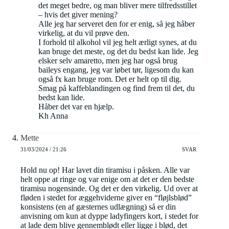
det meget bedre, og man bliver mere tilfredsstillet
– hvis det giver mening?
Alle jeg har serveret den for er enig, så jeg håber
virkelig, at du vil prøve den.
I forhold til alkohol vil jeg helt ærligt synes, at du
kan bruge det meste, og det du bedst kan lide. Jeg
elsker selv amaretto, men jeg har også brug
baileys engang, jeg var løbet tør, ligesom du kan
også fx kan bruge rom. Det er helt op til dig.
Smag på kaffeblandingen og find frem til det, du
bedst kan lide.
Håber det var en hjælp.
Kh Anna
Mette
31/03/2024 / 21:26
SVAR
Hold nu op! Har lavet din tiramisu i påsken. Alle var
helt oppe at ringe og var enige om at det er den bedste
tiramisu nogensinde. Og det er den virkelig. Ud over at
fløden i stedet for æggehviderne giver en “fløjlsblød”
konsistens (en af gæsternes udlægning) så er din
anvisning om kun at dyppe ladyfingers kort, i stedet for
at lade dem blive gennemblødt eller ligge i blød, det