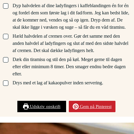
▢
Dyp halvdelen af dine ladyfingers i kaffeblandingen én for én
og fordel dem som første lag i dit fad/form. Jeg kan bedst lide,
at de kommer ned, vendes og så op igen. Dryp dem af. De
skal ikke ligge i væsken og suge – så får du en våd tiramisu.
▢
Hæld halvdelen af cremen over. Gør det samme med den
anden halvdel af ladyfingers og slut af med den sidste halvdel
af cremen. Det skal dække ladyfingers helt.
▢
Dæk din tiramisu og stil den på køl. Meget gerne til dagen
efter eller minimum 8 timer. Den smager endnu bedre dagen
efter.
▢
Drys med et lag af kakaopulver inden servering.
Udskriv opskrift
Gem på Pinterest