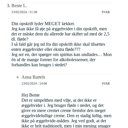
Bente L.
13/02/2024 / 11:58
SVAR
Din opskrift lyder MEGET lækker.
Jeg kan ikke få øje på æggehvider i din opskrift, men
det er måske dem du allerede har skiftet ud med de 2,5
dl. fløde?
I så fald går jeg ud fra din opskrift ikke skal tilsættes
enten æggehvider eller ekstra fløde???
Jeg ser en, der spørger om spiritus kan undlades… Mon
én af de mange former for alkoholessenser, der
forhandles kan bruges i stedet?
Anna Bartels
13/02/2024 / 14:06
SVAR
Hej Bente
Det er simpelthen med vilje, at der ikke er
æggehvider i. Jeg bruger fløde i stedet, og det
giver en mere cremet creme fremfor den meget
æggehvideluftige creme. Den er stadig luftig, men
ikke på æggehvide-måden. Jeg ved godt, at det
ikke er helt traditionelt, men i min mening smager