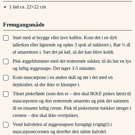
1 fad
ca. 22×22 cm
Fremgangsmåde
▢
Start med at brygge eller lave kaffen. Kom det i en dyb
tallerken eller lignende og opløs 3 spsk af sukkeret i. Rør ½ dl
af amarettoen i. Sæt det på køl, så det kan blive koldt.
▢
Pisk æggeblommer med det resterende sukker, til du har en lys
og luftig æggesnaps. Det tager 3-5 minutter.
▢
Kom mascarpone i en anden skål og rør i det med en
dejskraber, så der ikke er klumper i.
▢
Tilsæt piskefløde (som den er – den skal IKKE piskes først) til
mascarponen og den resterende amaretto og pisk det sammen
til en ensartet luftig creme. Pisk til piskerisene trækker streger i
cremen – den skal ikke overpiskes.
▢
Vend halvdelen af æggesnapsen forsigtigt (vigtigt!) i
mascarponecremen og derefter den sidste halvdel.