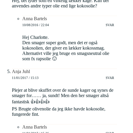
Hej, det lyder som en virkelig lækker kage. Kan der
anvendes andre typer olie end lige kokosolie?
Anna Bartels
10/08/2016 / 22:04
SVAR
Hej Charlotte.
Den smager super godt, men det er også
kokosolien, der giver en lækker kokossmag.
Alternativt ville jeg bruge en smagsneutral olie
som fx rapsolie 🙂
Anja Juhl
11/01/2017 / 15:13
SVAR
Plejer at blive skuffet over de sunde kager og synes de
smager for…… ja, sundt! Men den her smager altså
fantastisk 👍👍👍👍
PS Brugte olivenolie da jeg ikke havde kokosolie,
fungerede fint.
Anna Bartels