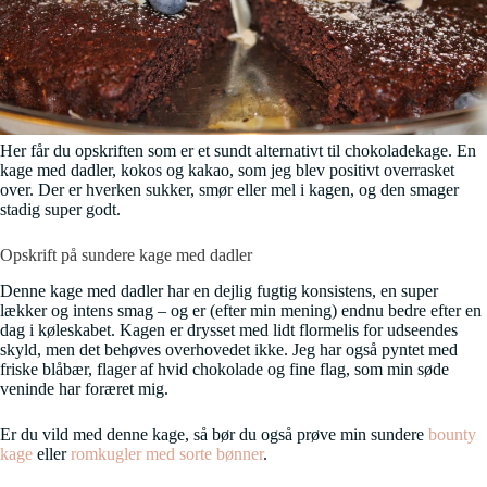
Her får du opskriften som er et sundt alternativt til chokoladekage. En
kage med dadler, kokos og kakao, som jeg blev positivt overrasket
over. Der er hverken sukker, smør eller mel i kagen, og den smager
stadig super godt.
Opskrift på sundere kage med dadler
Denne kage med dadler har en dejlig fugtig konsistens, en super
lækker og intens smag – og er (efter min mening) endnu bedre efter en
dag i køleskabet. Kagen er drysset med lidt flormelis for udseendes
skyld, men det behøves overhovedet ikke. Jeg har også pyntet med
friske blåbær, flager af hvid chokolade og fine flag, som min søde
veninde har foræret mig.
Er du vild med denne kage, så bør du også prøve min sundere
bounty
kage
eller
romkugler med sorte bønner
.