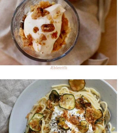
Æbletrifli