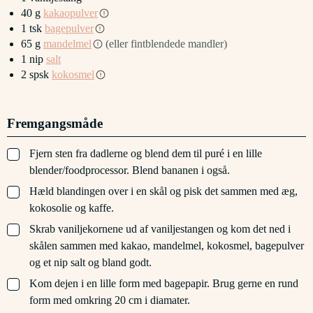
40
g
kakaopulver
1
tsk
bagepulver
65
g
mandelmel
(eller fintblendede mandler)
1
nip
salt
2
spsk
kokosmel
Fremgangsmåde
▢
Fjern sten fra dadlerne og blend dem til puré i en lille
blender/foodprocessor. Blend bananen i også.
▢
Hæld blandingen over i en skål og pisk det sammen med æg,
kokosolie og kaffe.
▢
Skrab vaniljekornene ud af vaniljestangen og kom det ned i
skålen sammen med kakao, mandelmel, kokosmel, bagepulver
og et nip salt og bland godt.
▢
Kom dejen i en lille form med bagepapir. Brug gerne en rund
form med omkring 20 cm i diamater.