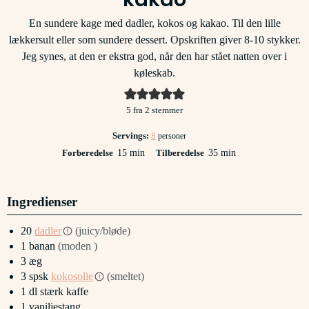
En sundere kage med dadler, kokos og kakao. Til den lille
lækkersult eller som sundere dessert. Opskriften giver 8-10 stykker.
Jeg synes, at den er ekstra god, når den har stået natten over i
køleskab.
5
fra
2
stemmer
Servings:
8
personer
minutter
minutter
Forberedelse
15
min
Tilberedelse
35
min
Ingredienser
20
dadler
(juicy/bløde)
1
banan
(moden )
3
æg
3
spsk
kokosolie
(smeltet)
1
dl
stærk kaffe
1
vaniljestang