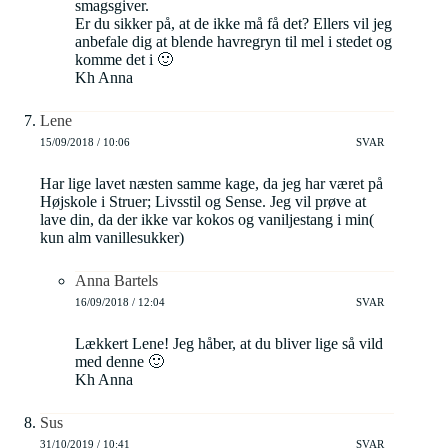
smagsgiver.
Er du sikker på, at de ikke må få det? Ellers vil jeg
anbefale dig at blende havregryn til mel i stedet og
komme det i 🙂
Kh Anna
Lene
15/09/2018 / 10:06
SVAR
Har lige lavet næsten samme kage, da jeg har været på
Højskole i Struer; Livsstil og Sense. Jeg vil prøve at
lave din, da der ikke var kokos og vaniljestang i min(
kun alm vanillesukker)
Anna Bartels
16/09/2018 / 12:04
SVAR
Lækkert Lene! Jeg håber, at du bliver lige så vild
med denne 🙂
Kh Anna
Sus
31/10/2019 / 10:41
SVAR