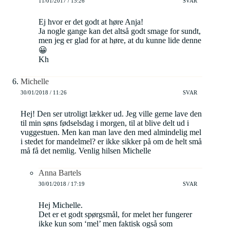
11/01/2017 / 15:26
SVAR
Ej hvor er det godt at høre Anja!
Ja nogle gange kan det altså godt smage for sundt,
men jeg er glad for at høre, at du kunne lide denne
😀
Kh
Michelle
30/01/2018 / 11:26
SVAR
Hej! Den ser utroligt lækker ud. Jeg ville gerne lave den
til min søns fødselsdag i morgen, til at blive delt ud i
vuggestuen. Men kan man lave den med almindelig mel
i stedet for mandelmel? er ikke sikker på om de helt små
må få det nemlig. Venlig hilsen Michelle
Anna Bartels
30/01/2018 / 17:19
SVAR
Hej Michelle.
Det er et godt spørgsmål, for melet her fungerer
ikke kun som ‘mel’ men faktisk også som