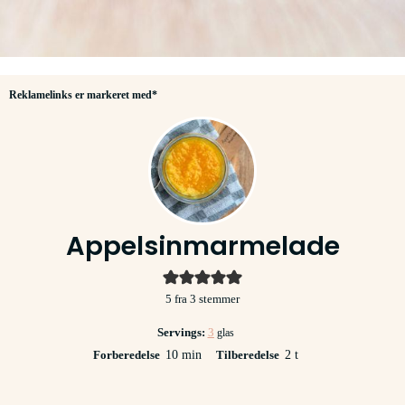
Reklamelinks er markeret med*
Appelsinmarmelade
5
fra
3
stemmer
Servings:
3
glas
minutter
timer
Forberedelse
10
min
Tilberedelse
2
t