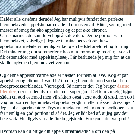
Kalder alle ostefans derude! Jeg har muligvis fundet den perfekte
hjemmelavede appelsinmarmelade til din ostemad. Bitter, sød og med
masser af smag fra øko appelsiner og et par øko citroner.
Citrusmarmelade kan du vel også kalde den. Denne portion var en
hjemmelavet, spiselige julegave til mine bedsteforældre –
appelsinmarmelade er nemlig virkelig en bedsteforældreting for mig.
Det minder mig om sommerferie hos min mormor og morfar, hvor vi
fik ostemadder med appelsinsyltetøj. I år besluttede jeg mig for, at de
skulle prøve en hjemmelavet version.
Og denne appelsinmarmelade er næsten for nem at lave. Kog et par
appelsiner og citroner i vand i 2 timer og blend det med sukker i en
foodprocessor/blender. Værsågod. Så nemt er det. Jeg bruger
denne
blender
, der er i den dyre ende men super god. Det kan virkelig højne
sådan en god ostemad men vil sikkert også være godt på grød, rørt op i
yoghurt som en hjemmelavet appelsinyoghurt eller måske i dressinger?
Jeg skal eksperimentere. Frys marmeladen ned i mindre portioner – du
får nemlig en god portion ud af det. Jeg er lidt ked af, at jeg gav det
hele væk. Heldigvis var alle fire begejstrede. For søren det var godt!
Hvordan kan du bruge din appelsinmarmelade? Kom den på