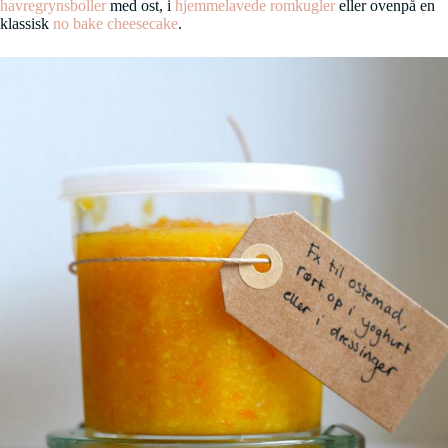
havregrynsboller
med ost, i
hjemmelavede romkugler
eller ovenpå en
klassisk
no bake cheesecake
.