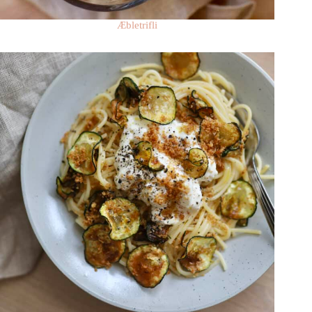
Æbletrifli