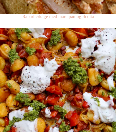
Rabarberkage med marcipan og ricotta