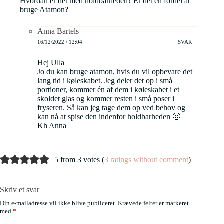
Hvordan er det med holdbarheden? Er det en fordel at
bruge Atamon?
Anna Bartels
16/12/2022 / 12:04
SVAR
Hej Ulla
Jo du kan bruge atamon, hvis du vil opbevare det
lang tid i køleskabet. Jeg deler det op i små
portioner, kommer én af dem i køleskabet i et
skoldet glas og kommer resten i små poser i
fryseren. Så kan jeg tage dem op ved behov og
kan nå at spise den indenfor holdbarheden 🙂
Kh Anna
5 from 3 votes (
3 ratings without comment
)
Skriv et svar
Din e-mailadresse vil ikke blive publiceret.
Krævede felter er markeret
med
*