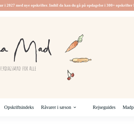
ur i 2027 med nye opskrifter. Indtil da kan du gå på opdagelse i 300+ opskrifter h
Opskriftsindeks
Råvarer i sæson
Rejseguides
Madpl