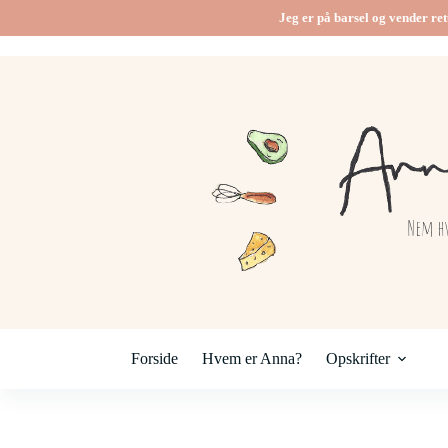
Fortsæt
Jeg er på barsel og vender ret
til
indhold
Forside
Hvem er Anna?
Opskrifter