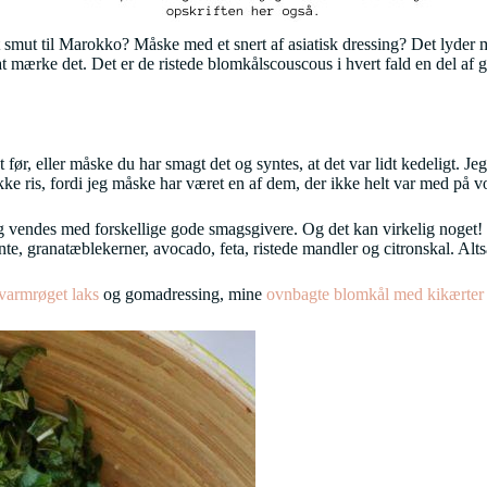
smut til Marokko? Måske med et snert af asiatisk dressing? Det lyder m
t mærke det. Det er de ristede blomkålscouscous i hvert fald en del af
, eller måske du har smagt det og syntes, at det var lidt kedeligt. Jeg 
række ris, fordi jeg måske har været en af dem, der ikke helt var med på 
ng vendes med forskellige gode smagsgivere. Og det kan virkelig noget! 
ynte, granatæblekerner, avocado, feta, ristede mandler og citronskal. 
varmrøget laks
og gomadressing, mine
ovnbagte blomkål med kikærter 