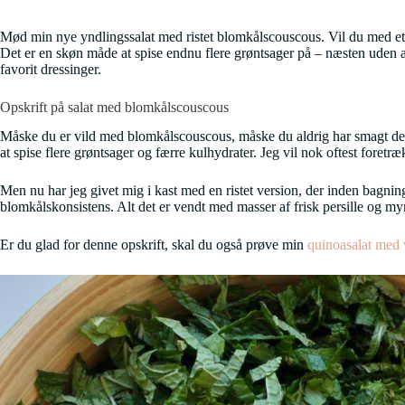
Mød min nye yndlingssalat med ristet blomkålscouscous. Vil du med et 
Det er en skøn måde at spise endnu flere grøntsager på – næsten uden a
favorit dressinger.
Opskrift på salat med blomkålscouscous
Måske du er vild med blomkålscouscous, måske du aldrig har smagt det før
at spise flere grøntsager og færre kulhydrater. Jeg vil nok oftest foret
Men nu har jeg givet mig i kast med en ristet version, der inden bagni
blomkålskonsistens. Alt det er vendt med masser af frisk persille og m
Er du glad for denne opskrift, skal du også prøve min
quinoasalat med 