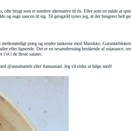
ofte brugt som et sundere alternative til ris. Eller som en måde at spi
lde og suge saucen til sig. Til gengæld synes jeg, at det fungerer helt ge
 mellemøstligt præg og sender tankerne mod Marokko. Garantæblekerner,
rsruller eller lignende. Det er en sesamdressing bestående af sojasauce,
’et i de fleste salater.
ed @annabartels eller #annamad. Jeg vil elske at følge med!