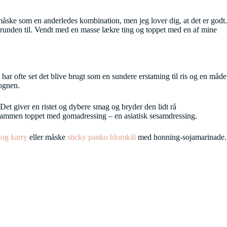
åske som en anderledes kombination, men jeg lover dig, at det er godt.
 grunden til. Vendt med en masse lækre ting og toppet med en af mine
har ofte set det blive brugt som en sundere erstatning til ris og en måde
vognen.
Det giver en ristet og dybere smag og bryder den lidt rå
Altsammen toppet med gomadressing – en asiatisk sesamdressing.
og karry
eller måske
sticky panko blomkål
med honning-sojamarinade.