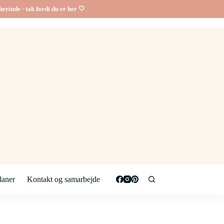
erinde - tak fordi du er her 🤍
aner
Kontakt og samarbejde