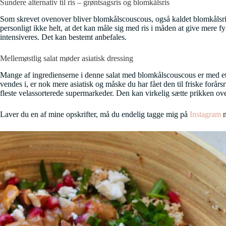
Sundere alternativ til ris – grøntsagsris og blomkålsris
Som skrevet ovenover bliver blomkålscouscous, også kaldet blomkålsris, 
personligt ikke helt, at det kan måle sig med ris i måden at give mere fy
intensiveres. Det kan bestemt anbefales.
Mellemøstlig salat møder asiatisk dressing
Mange af ingredienserne i denne salat med blomkålscouscous er med et
vendes i, er nok mere asiatisk og måske du har fået den til friske forå
fleste velassorterede supermarkeder. Den kan virkelig sætte prikken over i
Laver du en af mine opskrifter, må du endelig tagge mig på
Instagram
m