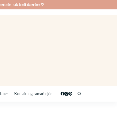
erinde - tak fordi du er her 🤍
aner
Kontakt og samarbejde