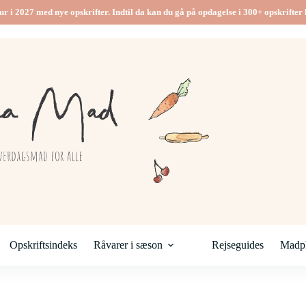
ur i 2027 med nye opskrifter. Indtil da kan du gå på opdagelse i 300+ opskrifter h
Opskriftsindeks
Råvarer i sæson
Rejseguides
Madpl