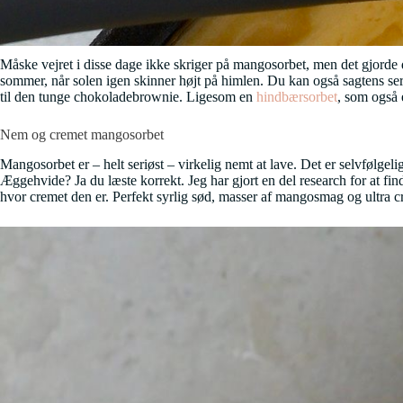
Måske vejret i disse dage ikke skriger på mangosorbet, men det gjorde d
sommer, når solen igen skinner højt på himlen. Du kan også sagtens ser
til den tunge chokoladebrownie. Ligesom en
hindbærsorbet
, som også e
Nem og cremet mangosorbet
Mangosorbet er – helt seriøst – virkelig nemt at lave. Det er selvfølgel
Æggehvide? Ja du læste korrekt. Jeg har gjort en del research for at fi
hvor cremet den er. Perfekt syrlig sød, masser af mangosmag og ultra c