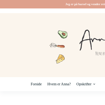
Fortsæt
Jeg er på barsel og vender ret
til
indhold
Forside
Hvem er Anna?
Opskrifter