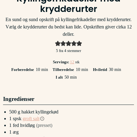
krydderurter
En sund og sund opskrift på kyllingefrikadeller med krydderurter.
Vælg de krydderurter du bedst kan lide. Opskriften giver cirka 12
deller.
5
fra
4
stemmer
Servings:
12
stk
minutter
minutter
minutter
Forberedelse
10
min
Tilberedelse
10
min
Hviletid
30
min
minutter
I alt
50
min
Ingredienser
500
g
hakket kyllingekød
1
spsk
groft salt
1
fed
hvidløg
(presset)
1
æg