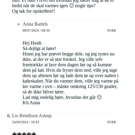
mm. Er bare i tvivl om hvordan jeg sikrer mig at de er
bedst når de skal varmes igen 🙂 nogle tips?
Og tak for opskriften!!
Anna Bartels
08/07/2024 / 08:34
SVAR
Hej Heidi
Så dejligt at høre!
Hmm jeg har prøvet begge dele, og jeg synes nu
ikke, at der er så stor forskel. Jeg ville selv
foretrække at lave dem dagen før og så komme
dem på køl. Hvis du fryser dem ned, ville jeg tage
dem op aftenen før og lade dem tø op over natten i
køleskabet. Når du varmer dem, ville jeg varme på
lav varme i ovn – måske omkring 125/150 grader,
så de ikke bliver tørre.
Lad mig endelig høre, hvordan det går 🙂
Kh Anna
Lis Bendixen Astrup
24/09/2024 / 18:43
SVAR