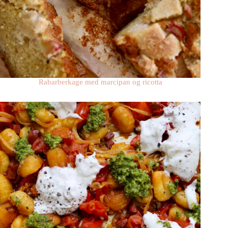
Rabarberkage med marcipan og ricotta