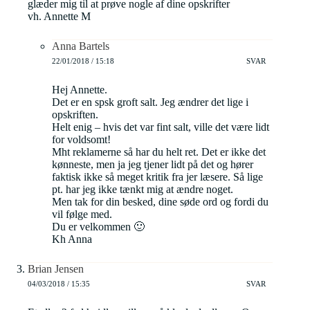
glæder mig til at prøve nogle af dine opskrifter
vh. Annette M
Anna Bartels
22/01/2018 / 15:18
SVAR
Hej Annette.
Det er en spsk groft salt. Jeg ændrer det lige i
opskriften.
Helt enig – hvis det var fint salt, ville det være lidt
for voldsomt!
Mht reklamerne så har du helt ret. Det er ikke det
kønneste, men ja jeg tjener lidt på det og hører
faktisk ikke så meget kritik fra jer læsere. Så lige
pt. har jeg ikke tænkt mig at ændre noget.
Men tak for din besked, dine søde ord og fordi du
vil følge med.
Du er velkommen 🙂
Kh Anna
Brian Jensen
04/03/2018 / 15:35
SVAR