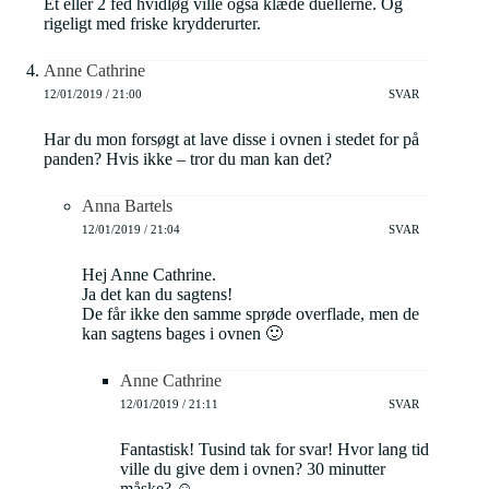
Et eller 2 fed hvidløg ville også klæde duellerne. Og
rigeligt med friske krydderurter.
Anne Cathrine
12/01/2019 / 21:00
SVAR
Har du mon forsøgt at lave disse i ovnen i stedet for på
panden? Hvis ikke – tror du man kan det?
Anna Bartels
12/01/2019 / 21:04
SVAR
Hej Anne Cathrine.
Ja det kan du sagtens!
De får ikke den samme sprøde overflade, men de
kan sagtens bages i ovnen 🙂
Anne Cathrine
12/01/2019 / 21:11
SVAR
Fantastisk! Tusind tak for svar! Hvor lang tid
ville du give dem i ovnen? 30 minutter
måske? ☺️