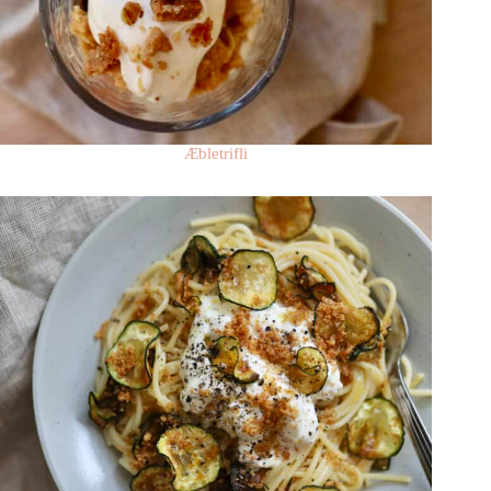
Æbletrifli