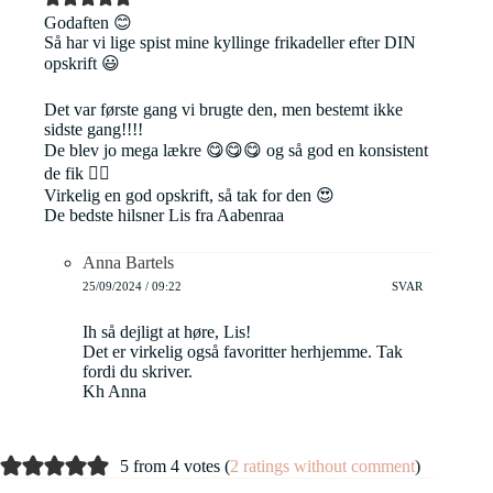
Godaften 😊
Så har vi lige spist mine kyllinge frikadeller efter DIN
opskrift 😃
Det var første gang vi brugte den, men bestemt ikke
sidste gang!!!!
De blev jo mega lækre 😋😋😋 og så god en konsistent
de fik 👍🏻
Virkelig en god opskrift, så tak for den 😍
De bedste hilsner Lis fra Aabenraa
Anna Bartels
25/09/2024 / 09:22
SVAR
Ih så dejligt at høre, Lis!
Det er virkelig også favoritter herhjemme. Tak
fordi du skriver.
Kh Anna
5 from 4 votes (
2 ratings without comment
)