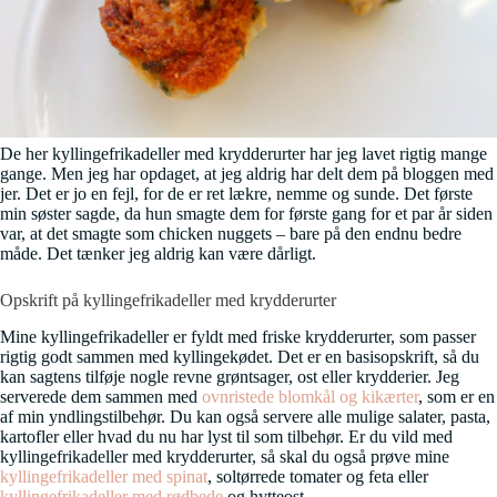
De her kyllingefrikadeller med krydderurter har jeg lavet rigtig mange
gange. Men jeg har opdaget, at jeg aldrig har delt dem på bloggen med
jer. Det er jo en fejl, for de er ret lækre, nemme og sunde. Det første
min søster sagde, da hun smagte dem for første gang for et par år siden
var, at det smagte som chicken nuggets – bare på den endnu bedre
måde. Det tænker jeg aldrig kan være dårligt.
Opskrift på kyllingefrikadeller med krydderurter
Mine kyllingefrikadeller er fyldt med friske krydderurter, som passer
rigtig godt sammen med kyllingekødet. Det er en basisopskrift, så du
kan sagtens tilføje nogle revne grøntsager, ost eller krydderier. Jeg
serverede dem sammen med
ovnristede blomkål og kikærter
, som er en
af min yndlingstilbehør. Du kan også servere alle mulige salater, pasta,
kartofler eller hvad du nu har lyst til som tilbehør. Er du vild med
kyllingefrikadeller med krydderurter, så skal du også prøve mine
kyllingefrikadeller med spinat
, soltørrede tomater og feta eller
kyllingefrikadeller med rødbede
og hytteost.