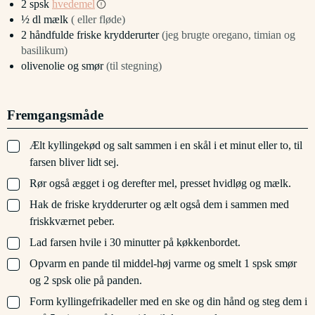
2
spsk
hvedemel
½
dl
mælk
( eller fløde)
2
håndfulde
friske krydderurter
(jeg brugte oregano, timian og
basilikum)
olivenolie og smør
(til stegning)
Fremgangsmåde
▢
Ælt kyllingekød og salt sammen i en skål i et minut eller to, til
farsen bliver lidt sej.
▢
Rør også ægget i og derefter mel, presset hvidløg og mælk.
▢
Hak de friske krydderurter og ælt også dem i sammen med
friskkværnet peber.
▢
Lad farsen hvile i 30 minutter på køkkenbordet.
▢
Opvarm en pande til middel-høj varme og smelt 1 spsk smør
og 2 spsk olie på panden.
▢
Form kyllingefrikadeller med en ske og din hånd og steg dem i