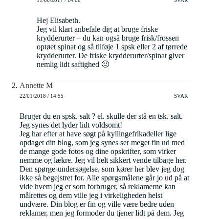
11/06/2017 / 14:06
SVAR
Hej Elisabeth.
Jeg vil klart anbefale dig at bruge friske
krydderurter – du kan også bruge frisk/frossen
optøet spinat og så tilføje 1 spsk eller 2 af tørrede
krydderurter. De friske krydderurter/spinat giver
nemlig lidt saftighed 🙂
Annette M
22/01/2018 / 14:55
SVAR
Bruger du en spsk. salt ? el. skulle der stå en tsk. salt.
Jeg synes det lyder lidt voldsomt!
Jeg har efter at have søgt på kyllingefrikadeller lige
opdaget din blog, som jeg synes ser meget fin ud med
de mange gode fotos og dine opskrifter, som virker
nemme og lækre. Jeg vil helt sikkert vende tilbage her.
Den spørge-undersøgelse, som kører her blev jeg dog
ikke så begejstret for. Alle spørgsmålene går jo ud på at
vide hvem jeg er som forbruger, så reklamerne kan
målrettes og dem ville jeg i virkeligheden helst
undvære. Din blog er fin og ville være bedre uden
reklamer, men jeg formoder du tjener lidt på dem. Jeg