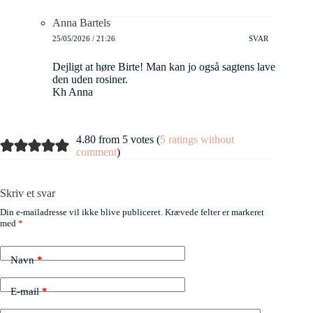
Anna Bartels
25/05/2026 / 21:26
SVAR
Dejligt at høre Birte! Man kan jo også sagtens lave
den uden rosiner.
Kh Anna
4.80 from 5 votes (
5 ratings without
comment
)
Skriv et svar
Din e-mailadresse vil ikke blive publiceret.
Krævede felter er markeret
med
*
Navn
*
E-mail
*