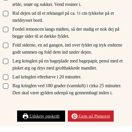
æble, smør og sukker. Vend rosiner i.
▢
Rul dejen ud til et rektangel på ca. ½ cm tykkelse på et
meldrysset bord.
▢
Fordel remoncen langs midten, så der stadig er nok dej på
begge sider til at dække fyldet.
▢
Fold siderne, en ad gangen, ind over fyldet og tryk enderne
godt sammen og fold dem ind under dejen.
▢
Læg kringlen på en bageplade med bagepapir, pensl med et
pisket æg og drys med grofthakkede mandler.
▢
Lad kringlen efterhæve i 20 minutter.
▢
Bag kringlen ved 180 grader (varmluft) i cirka 25 minutter.
Den skal være gylden udenpå og gennembagt inden i.
Udskriv opskrift
Gem på Pinterest