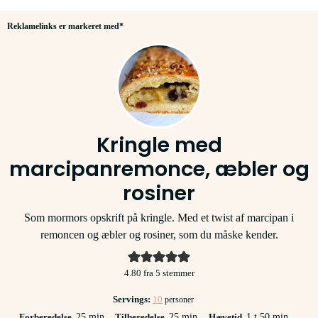
Reklamelinks er markeret med*
Kringle med
marcipanremonce, æbler og
rosiner
Som mormors opskrift på kringle. Med et twist af marcipan i
remoncen og æbler og rosiner, som du måske kender.
4.80
fra
5
stemmer
Servings:
10
personer
minutter
minutter
time
minutter
Forberedelse
25
min
Tilberedelse
25
min
Hævetid
1
t
50
min