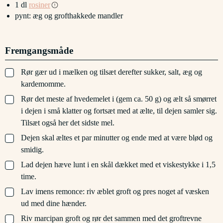
1
dl
rosiner
pynt: æg og grofthakkede mandler
Fremgangsmåde
▢
Rør gær ud i mælken og tilsæt derefter sukker, salt, æg og
kardemomme.
▢
Rør det meste af hvedemelet i (gem ca. 50 g) og ælt så smørret
i dejen i små klatter og fortsæt med at ælte, til dejen samler sig.
Tilsæt også her det sidste mel.
▢
Dejen skal æltes et par minutter og ende med at være blød og
smidig.
▢
Lad dejen hæve lunt i en skål dækket med et viskestykke i 1,5
time.
▢
Lav imens remonce: riv æblet groft og pres noget af væsken
ud med dine hænder.
▢
Riv marcipan groft og rør det sammen med det groftrevne