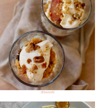
Æbletrifli