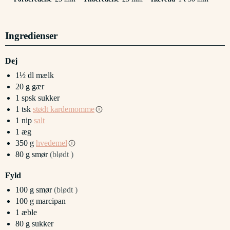
Ingredienser
Dej
1½
dl
mælk
20
g
gær
1
spsk
sukker
1
tsk
stødt kardemomme
1
nip
salt
1
æg
350
g
hvedemel
80
g
smør
(blødt )
Fyld
100
g
smør
(blødt )
100
g
marcipan
1
æble
80
g
sukker