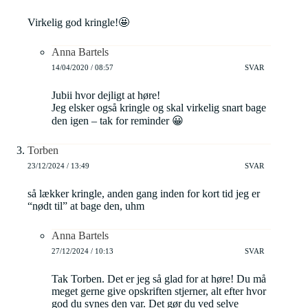
Virkelig god kringle!🤩
Anna Bartels
14/04/2020 / 08:57
SVAR
Jubii hvor dejligt at høre!
Jeg elsker også kringle og skal virkelig snart bage
den igen – tak for reminder 😀
Torben
23/12/2024 / 13:49
SVAR
så lækker kringle, anden gang inden for kort tid jeg er
“nødt til” at bage den, uhm
Anna Bartels
27/12/2024 / 10:13
SVAR
Tak Torben. Det er jeg så glad for at høre! Du må
meget gerne give opskriften stjerner, alt efter hvor
god du synes den var. Det gør du ved selve