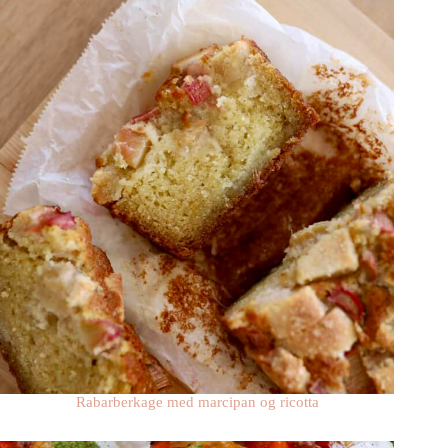
Rabarberkage med marcipan og ricotta