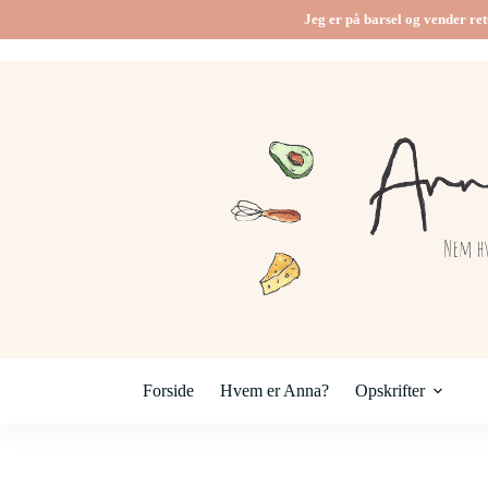
Fortsæt
Jeg er på barsel og vender ret
til
indhold
Forside
Hvem er Anna?
Opskrifter