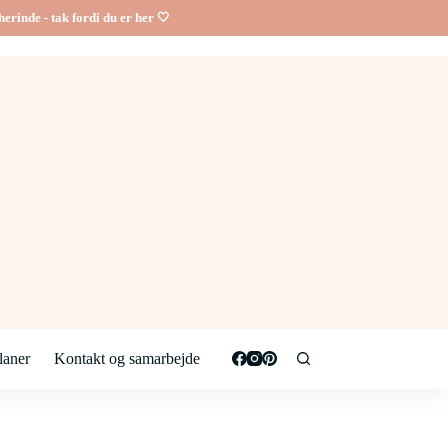
erinde - tak fordi du er her 🤍
aner
Kontakt og samarbejde