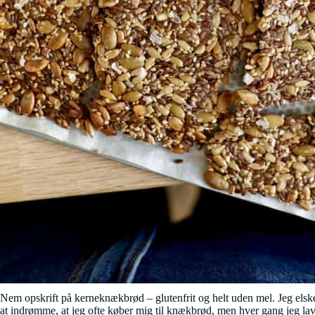
Nem opskrift på kerneknækbrød – glutenfrit og helt uden mel. Jeg elsker
at indrømme, at jeg ofte køber mig til knækbrød, men hver gang jeg lave