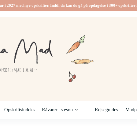
ur i 2027 med nye opskrifter. Indtil da kan du gå på opdagelse i 300+ opskrifter h
Opskriftsindeks
Råvarer i sæson
Rejseguides
Madpl