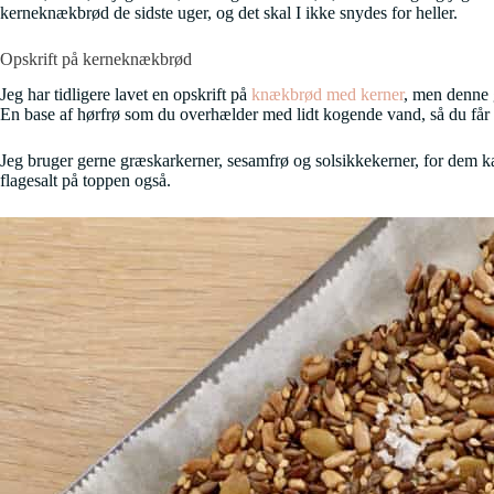
kerneknækbrød de sidste uger, og det skal I ikke snydes for heller.
Opskrift på kerneknækbrød
Jeg har tidligere lavet en opskrift på
knækbrød med kerner
, men denne 
En base af hørfrø som du overhælder med lidt kogende vand, så du får en k
Jeg bruger gerne græskarkerner, sesamfrø og solsikkekerner, for dem kan 
flagesalt på toppen også.