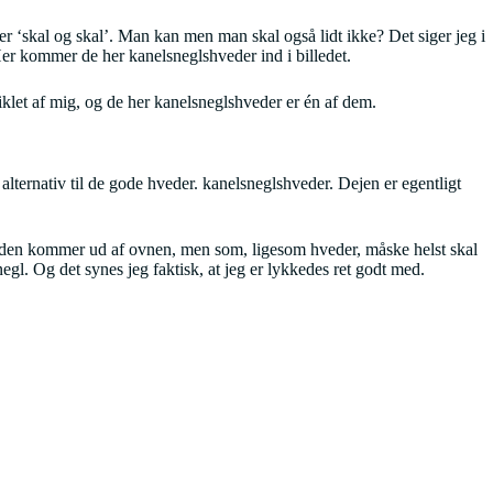
er ‘skal og skal’. Man kan men man skal også lidt ikke? Det siger jeg i
 Her kommer de her kanelsneglshveder ind i billedet.
viklet af mig, og de her kanelsneglshveder er én af dem.
 alternativ til de gode hveder. kanelsneglshveder. Dejen er egentligt
r den kommer ud af ovnen, men som, ligesom hveder, måske helst skal
gl. Og det synes jeg faktisk, at jeg er lykkedes ret godt med.