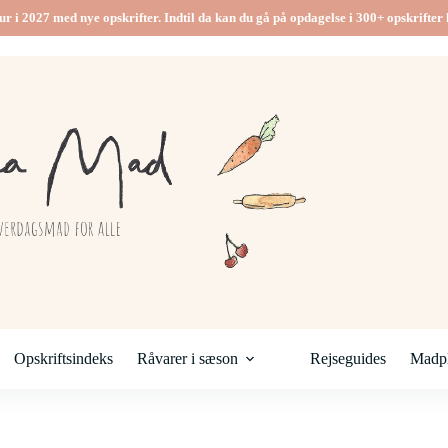
ur i 2027 med nye opskrifter. Indtil da kan du gå på opdagelse i 300+ opskrifter h
Opskriftsindeks
Råvarer i sæson
Rejseguides
Madpl