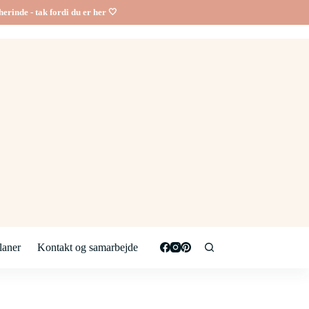
erinde - tak fordi du er her 🤍
aner
Kontakt og samarbejde