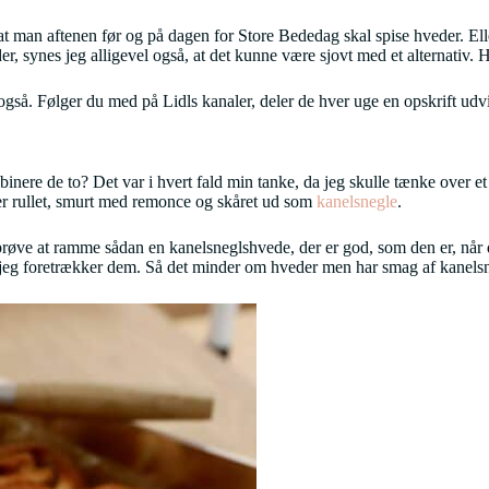
at man aftenen før og på dagen for Store Bededag skal spise hveder. Ell
der, synes jeg alligevel også, at det kunne være sjovt med et alternativ.
er også. Følger du med på Lidls kanaler, deler de hver uge en opskrift ud
binere de to? Det var i hvert fald min tanke, da jeg skulle tænke over et
r rullet, smurt med remonce og skåret ud som
kanelsnegle
.
 prøve at ramme sådan en kanelsneglshvede, der er god, som den er, nå
t jeg foretrækker dem. Så det minder om hveder men har smag af kanelsne