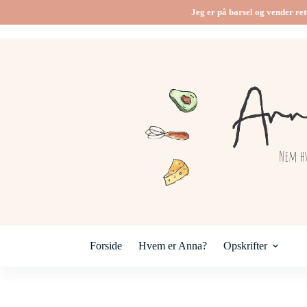
Fortsæt
Jeg er på barsel og vender ret
til
indhold
Forside
Hvem er Anna?
Opskrifter