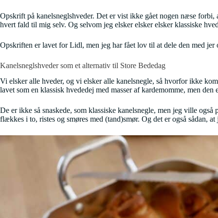
Opskrift på kanelsneglshveder. Det er vist ikke gået nogen næse forbi, 
hvert fald til mig selv. Og selvom jeg elsker elsker elsker klassiske hve
Opskriften er lavet for Lidl, men jeg har fået lov til at dele den med j
Kanelsneglshveder som et alternativ til Store Bededag
Vi elsker alle hveder, og vi elsker alle kanelsnegle, så hvorfor ikke kom
lavet som en klassisk hvededej med masser af kardemomme, men den e
De er ikke så snaskede, som klassiske kanelsnegle, men jeg ville også
flækkes i to, ristes og smøres med (tand)smør. Og det er også sådan, a