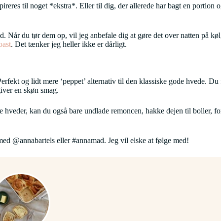
pireres til noget *ekstra*. Eller til dig, der allerede har bagt en portion
. Når du tør dem op, vil jeg anbefale dig at gøre det over natten på køl
oast
. Det tænker jeg heller ikke er dårligt.
Perfekt og lidt mere ‘peppet’ alternativ til den klassiske gode hvede. Du
giver en skøn smag.
iske hveder, kan du også bare undlade remoncen, hakke dejen til boller
ed @annabartels eller #annamad. Jeg vil elske at følge med!