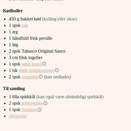
Kødboller
450
g
hakket kød
(kylling eller okse)
1
spsk
salt
1
æg
1
håndfuld
frisk persille
1
løg
2
spsk
Tabasco Original Sauce
3
cm
frisk ingefær
1
spsk
stødt kanel
1
tsk
stødt spidskommen
2
spsk
sesamfrø
(kan undlades)
Til samling
1
lilla spidskål
(kan også være almindeligt spidskål)
2
spsk
æbleeddike
1
spsk
honning
olivenolie