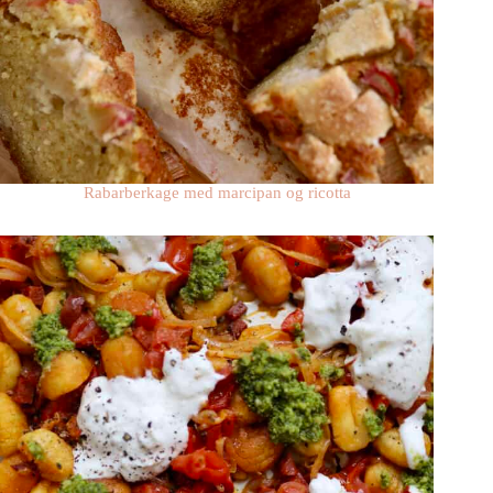
Rabarberkage med marcipan og ricotta