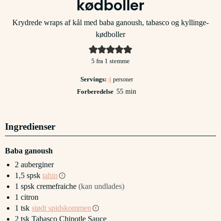
kødboller
Krydrede wraps af kål med baba ganoush, tabasco og kyllinge-
kødboller
5
fra 1 stemme
Servings:
4
personer
minutter
Forberedelse
55
min
Ingredienser
Baba ganoush
2
auberginer
1,5
spsk
tahin
1
spsk
cremefraiche
(kan undlades)
1
citron
1
tsk
stødt spidskommen
2
tsk
Tabasco Chipotle Sauce