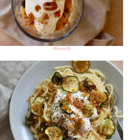
Æbletrifli