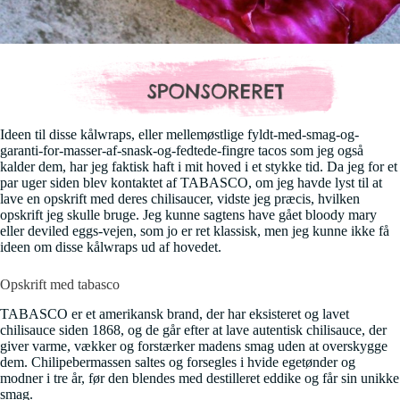
Ideen til disse kålwraps, eller mellemøstlige fyldt-med-smag-og-
garanti-for-masser-af-snask-og-fedtede-fingre tacos som jeg også
kalder dem, har jeg faktisk haft i mit hoved i et stykke tid. Da jeg for et
par uger siden blev kontaktet af TABASCO, om jeg havde lyst til at
lave en opskrift med deres chilisaucer, vidste jeg præcis, hvilken
opskrift jeg skulle bruge. Jeg kunne sagtens have gået bloody mary
eller deviled eggs-vejen, som jo er ret klassisk, men jeg kunne ikke få
ideen om disse kålwraps ud af hovedet.
Opskrift med tabasco
TABASCO er et amerikansk brand, der har eksisteret og lavet
chilisauce siden 1868, og de går efter at lave autentisk chilisauce, der
giver varme, vækker og forstærker madens smag uden at overskygge
dem. Chilipebermassen saltes og forsegles i hvide egetønder og
modner i tre år, før den blendes med destilleret eddike og får sin unikke
smag.