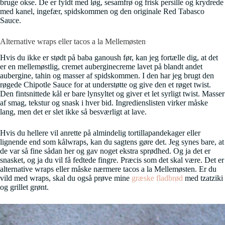
bruge okse. De er fyldt med løg, sesamfrø og frisk persille og krydrede
med kanel, ingefær, spidskommen og den originale Red Tabasco
Sauce.
Alternative wraps eller tacos a la Mellemøsten
Hvis du ikke er stødt på baba ganoush før, kan jeg fortælle dig, at det
er en mellemøstlig, cremet auberginecreme lavet på blandt andet
aubergine, tahin og masser af spidskommen. I den har jeg brugt den
røgede Chipotle Sauce for at understøtte og give den et røget twist.
Den fintsnittede kål er bare lynsyltet og giver et let syrligt twist. Masser
af smag, tekstur og snask i hver bid. Ingredienslisten virker måske
lang, men det er slet ikke så besværligt at lave.
Hvis du hellere vil anrette på almindelig tortillapandekager eller
lignende end som kålwraps, kan du sagtens gøre det. Jeg synes bare, at
de var så fine sådan her og gav noget ekstra sprødhed. Og ja det er
snasket, og ja du vil få fedtede fingre. Præcis som det skal være. Det er
alternative wraps eller måske nærmere tacos a la Mellemøsten. Er du
vild med wraps, skal du også prøve mine
græske fladbrød
med tzatziki
og grillet grønt.