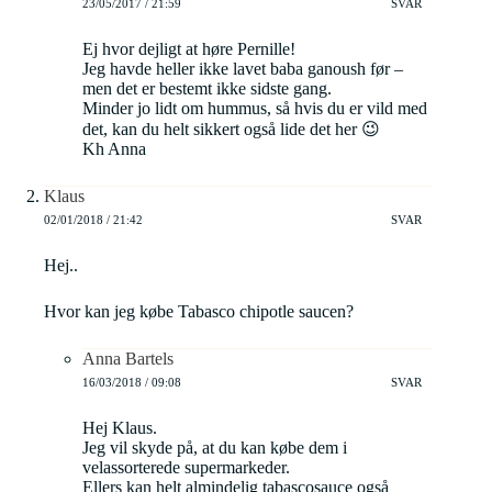
23/05/2017 / 21:59
SVAR
Ej hvor dejligt at høre Pernille!
Jeg havde heller ikke lavet baba ganoush før –
men det er bestemt ikke sidste gang.
Minder jo lidt om hummus, så hvis du er vild med
det, kan du helt sikkert også lide det her 😉
Kh Anna
Klaus
02/01/2018 / 21:42
SVAR
Hej..
Hvor kan jeg købe Tabasco chipotle saucen?
Anna Bartels
16/03/2018 / 09:08
SVAR
Hej Klaus.
Jeg vil skyde på, at du kan købe dem i
velassorterede supermarkeder.
Ellers kan helt almindelig tabascosauce også