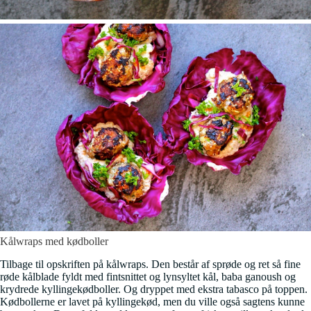
Kålwraps med kødboller
Tilbage til opskriften på kålwraps. Den består af sprøde og ret så fine
røde kålblade fyldt med fintsnittet og lynsyltet kål, baba ganoush og
krydrede kyllingekødboller. Og dryppet med ekstra tabasco på toppen.
Kødbollerne er lavet på kyllingekød, men du ville også sagtens kunne