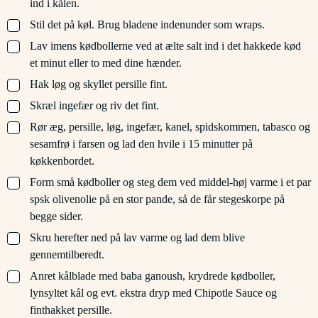
ind i kålen.
▢
Stil det på køl. Brug bladene indenunder som wraps.
▢
Lav imens kødbollerne ved at ælte salt ind i det hakkede kød
et minut eller to med dine hænder.
▢
Hak løg og skyllet persille fint.
▢
Skræl ingefær og riv det fint.
▢
Rør æg, persille, løg, ingefær, kanel, spidskommen, tabasco og
sesamfrø i farsen og lad den hvile i 15 minutter på
køkkenbordet.
▢
Form små kødboller og steg dem ved middel-høj varme i et par
spsk olivenolie på en stor pande, så de får stegeskorpe på
begge sider.
▢
Skru herefter ned på lav varme og lad dem blive
gennemtilberedt.
▢
Anret kålblade med baba ganoush, krydrede kødboller,
lynsyltet kål og evt. ekstra dryp med Chipotle Sauce og
finthakket persille.