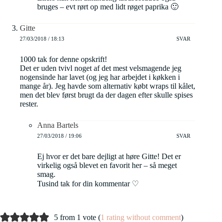
bruges – evt rørt op med lidt røget paprika 🙂
Gitte
27/03/2018 / 18:13
SVAR
1000 tak for denne opskrift!
Det er uden tvivl noget af det mest velsmagende jeg
nogensinde har lavet (og jeg har arbejdet i køkken i
mange år). Jeg havde som alternativ købt wraps til kålet,
men det blev først brugt da der dagen efter skulle spises
rester.
Anna Bartels
27/03/2018 / 19:06
SVAR
Ej hvor er det bare dejligt at høre Gitte! Det er
virkelig også blevet en favorit her – så meget
smag.
Tusind tak for din kommentar ♡
5 from 1 vote (
1 rating without comment
)