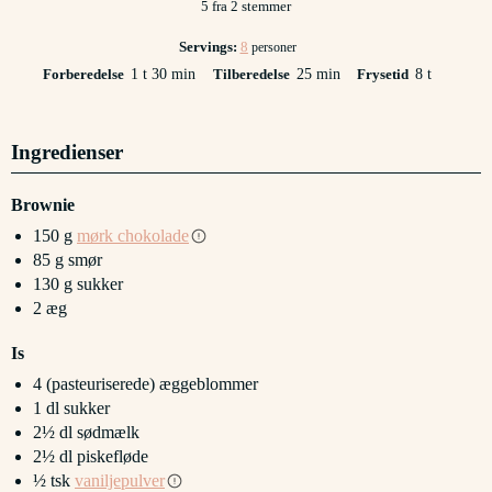
5
fra
2
stemmer
Servings:
8
personer
time
minutter
minutter
timer
Forberedelse
1
t
30
min
Tilberedelse
25
min
Frysetid
8
t
Ingredienser
Brownie
150
g
mørk chokolade
85
g
smør
130
g
sukker
2
æg
Is
4
(pasteuriserede) æggeblommer
1
dl
sukker
2½
dl
sødmælk
2½
dl
piskefløde
½
tsk
vaniljepulver