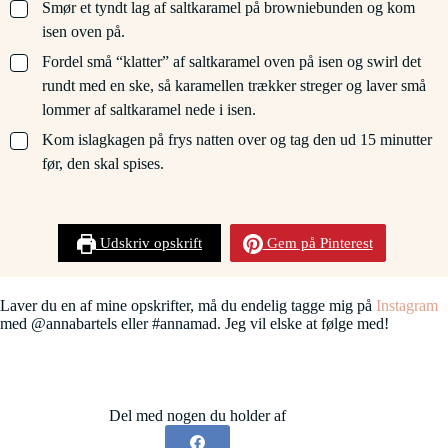
▢
Smør et tyndt lag af saltkaramel på browniebunden og kom
isen oven på.
▢
Fordel små “klatter” af saltkaramel oven på isen og swirl det
rundt med en ske, så karamellen trækker streger og laver små
lommer af saltkaramel nede i isen.
▢
Kom islagkagen på frys natten over og tag den ud 15 minutter
før, den skal spises.
Udskriv opskrift
Gem på Pinterest
Laver du en af mine opskrifter, må du endelig tagge mig på
Instagram
med @annabartels eller #annamad. Jeg vil elske at følge med!
Del med nogen du holder af