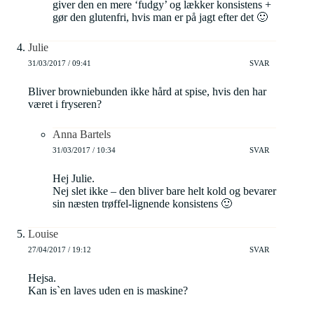
giver den en mere ‘fudgy’ og lækker konsistens +
gør den glutenfri, hvis man er på jagt efter det 🙂
Julie
31/03/2017 / 09:41
SVAR
Bliver browniebunden ikke hård at spise, hvis den har
været i fryseren?
Anna Bartels
31/03/2017 / 10:34
SVAR
Hej Julie.
Nej slet ikke – den bliver bare helt kold og bevarer
sin næsten trøffel-lignende konsistens 🙂
Louise
27/04/2017 / 19:12
SVAR
Hejsa.
Kan is`en laves uden en is maskine?