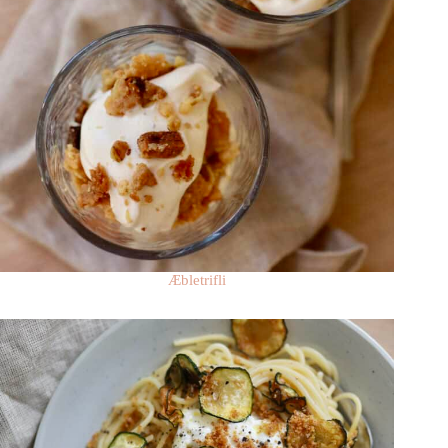
Æbletrifli