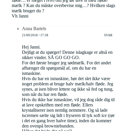
fløde… er meget i tvivl om jeg tør lave is med fløde/
mælk ? Kan du måske overbevise mig…? Hvilken slags
mælk bruger du ?
Vh Janni
Anna Bartels
21/09/2018 / 17:58
SVAR
Hej Janni.
Dejligt at du spørger! Denne islagkage er altså en
sikker vinder. SÅ GO GO GO.
For det første bruger jeg sødmælk. For det andet
afhænger dit spørgsmål af, om du har en
ismaskine.
Hvis du har en ismaskine, bør det slet ikke være
noget problem at bruge halv mælk/halv fløde. Jeg
synes, at isen bliver lettere og ikke så fed og tung,
som når du har ren fløde.
Hvis du ikke har ismaskine, vil jeg dog råde dig til
at lave opskriften med ren fløde. Ellers
krystalliserer isen nemlig nemmere. Og så lade
iscremen sætte sig lidt i fryseren til tyk soft ice (rør
i det en gang hver halve time), inden du kommer
den ovenpå browniebunden.