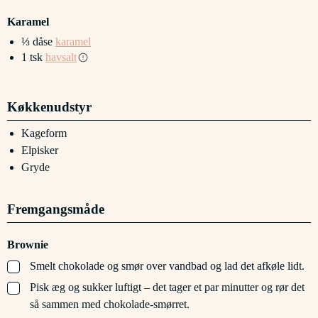
Karamel
⅓
dåse
karamel
1
tsk
havsalt
Køkkenudstyr
Kageform
Elpisker
Gryde
Fremgangsmåde
Brownie
▢
Smelt chokolade og smør over vandbad og lad det afkøle lidt.
▢
Pisk æg og sukker luftigt – det tager et par minutter og rør det
så sammen med chokolade-smørret.