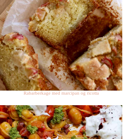
Rabarberkage med marcipan og ricotta