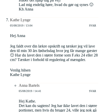
Håber det hjalp dig på vej?
Lad mig endelig høre, hvad du gør og synes 🙂
Kh Anna
Kathe Lynge
05/08/2019 / 13:04
SVAR
Hej Anna
Jeg faldt over din lækre opskrift og tænker jeg vil lave
den til min 30 års fødselsdag hvor jeg får mange gæster
🙂 Har du lavet den i større forme som F.eks 24 eller 28
cm? Tænker i forhold til regulering af mængder.
Venlig hilsen
Kathe Lynge
Anna Bartels
05/08/2019 / 14:41
SVAR
Hej Kathe.
Det kan du sagtens! Jeg har ikke lavet den i større
portioner, men hvis du bruger 24, ville jeg nok gå