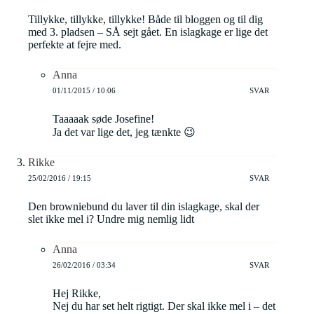
Tillykke, tillykke, tillykke! Både til bloggen og til dig
med 3. pladsen – SÅ sejt gået. En islagkage er lige det
perfekte at fejre med.
Anna
01/11/2015 / 10:06
SVAR
Taaaaak søde Josefine!
Ja det var lige det, jeg tænkte 😉
Rikke
25/02/2016 / 19:15
SVAR
Den browniebund du laver til din islagkage, skal der
slet ikke mel i? Undre mig nemlig lidt
Anna
26/02/2016 / 03:34
SVAR
Hej Rikke,
Nej du har set helt rigtigt. Der skal ikke mel i – det