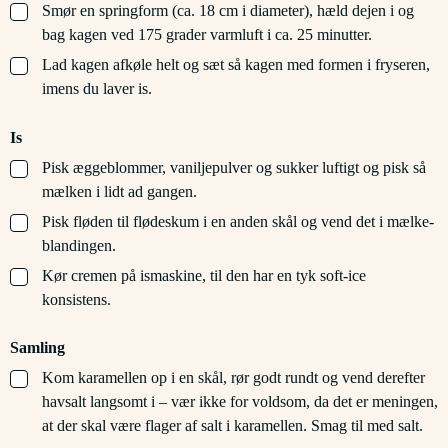
▢
Smør en springform (ca. 18 cm i diameter), hæld dejen i og
bag kagen ved 175 grader varmluft i ca. 25 minutter.
▢
Lad kagen afkøle helt og sæt så kagen med formen i fryseren,
imens du laver is.
Is
▢
Pisk æggeblommer, vaniljepulver og sukker luftigt og pisk så
mælken i lidt ad gangen.
▢
Pisk fløden til flødeskum i en anden skål og vend det i mælke-
blandingen.
▢
Kør cremen på ismaskine, til den har en tyk soft-ice
konsistens.
Samling
▢
Kom karamellen op i en skål, rør godt rundt og vend derefter
havsalt langsomt i – vær ikke for voldsom, da det er meningen,
at der skal være flager af salt i karamellen. Smag til med salt.