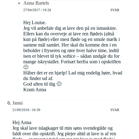
Anna Bartels
27/04/2017 / 19:26
SVAR
Hej Louise.
Jeg vil anbefale dig at lave den på en ismaskine.
Ellers kan du overveje at lave ren flødeis (altså
kun på fløde) eller mest fløde og en smule mælk i
samme mål samlet. Her skal du komme den i en
beholder i fryseren og røre hver halve time, indtil
isen er blevet til tyk softice – sådan undgår du for
mange iskrystaller. Fortsæt herfra som i opskriften
🙂
Håber det er en hjælp! Lad mig endelig høre, hvad
du finder ud af.
God aften til dig 🙂
Kram Anna
Janni
21/09/2018 / 16:30
SVAR
Hej Anna
Jeg skal lave islagkager til min søns svendegilde og
faldt over din opskrift. Jeg plejer altid at lave is af ren