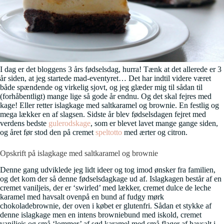
I dag er det bloggens 3 års fødselsdag, hurra! Tænk at det allerede er 3
år siden, at jeg startede mad-eventyret… Det har indtil videre været
både spændende og virkelig sjovt, og jeg glæder mig til sådan til
(forhåbentligt) mange lige så gode år endnu. Og det skal fejres med
kage! Eller retter islagkage med saltkaramel og brownie. En festlig og
mega lækker en af slagsen. Sidste år blev fødselsdagen fejret med
verdens bedste
gulerodskage
, som er blevet lavet mange gange siden,
og året før stod den på cremet
speltotto
med ærter og citron.
Opskrift på islagkage med saltkaramel og brownie
Denne gang udviklede jeg lidt ideer og tog imod ønsker fra familien,
og det kom der så denne fødselsdagkage ud af. Islagkagen består af en
cremet vaniljeis, der er ‘swirled’ med lækker, cremet dulce de leche
karamel med havsalt ovenpå en bund af fudgy mørk
chokoladebrownie, der oven i købet er glutenfri. Sådan et stykke af
denne islagkage men en intens browniebund med iskold, cremet
vaniljeis og små ‘lommer’ af sød karamel med små flager af havsalt i,