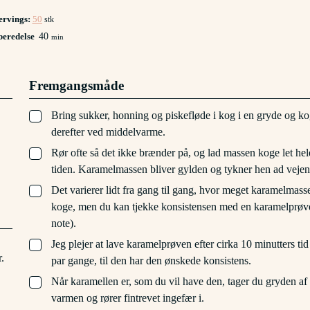
ervings:
50
stk
minutter
beredelse
40
min
Fremgangsmåde
▢
Bring sukker, honning og piskefløde i kog i en gryde og ko
derefter ved middelvarme.
▢
Rør ofte så det ikke brænder på, og lad massen koge let hel
tiden. Karamelmassen bliver gylden og tykner hen ad vejen
▢
Det varierer lidt fra gang til gang, hvor meget karamelmass
koge, men du kan tjekke konsistensen med en karamelprøv
note).
▢
Jeg plejer at lave karamelprøven efter cirka 10 minutters tid
.
par gange, til den har den ønskede konsistens.
▢
Når karamellen er, som du vil have den, tager du gryden af
varmen og rører fintrevet ingefær i.