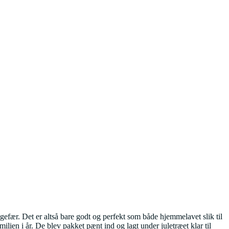
efær. Det er altså bare godt og perfekt som både hjemmelavet slik til
amilien i år. De blev pakket pænt ind og lagt under juletræet klar til