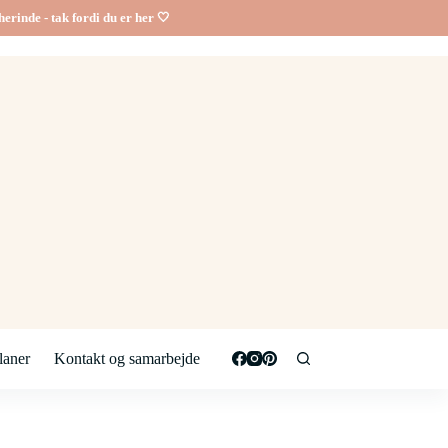
erinde - tak fordi du er her 🤍
aner
Kontakt og samarbejde