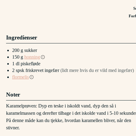
S
For
Ingredienser
200
g
sukker
150
g
honning
1
dl
piskefløde
2
spsk
friskrevet ingefær
(lidt mere hvis du er vild med ingefær)
flormelis
Noter
Karamelprøven:
Dyp en teske i iskoldt vand, dyp den så i
karamelmassen og derefter tilbage i det iskolde vand i 5-10 sekunder
På denne måde kan du tjekke, hvordan karamellen bliver, når den
stivner.