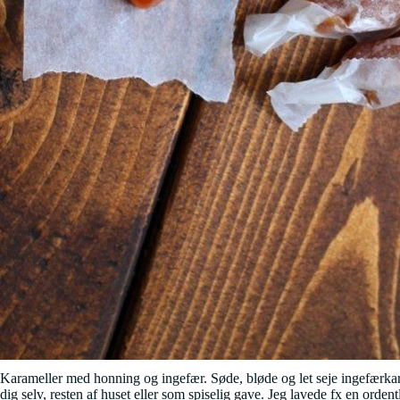
Karameller med honning og ingefær. Søde, bløde og let seje ingefærkara
dig selv, resten af huset eller som spiselig gave. Jeg lavede fx en orden