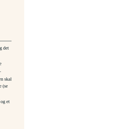
g det
e
.
en skal
e (se
 og et