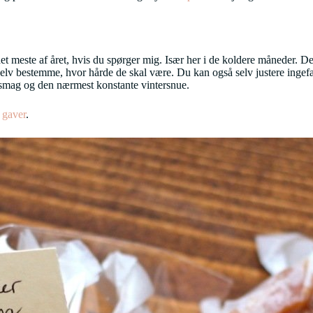
 det meste af året, hvis du spørger mig. Især her i de koldere måneder. D
selv bestemme, hvor hårde de skal være. Du kan også selv justere inge
ngsmag og den nærmest konstante vintersnue.
e gaver
.