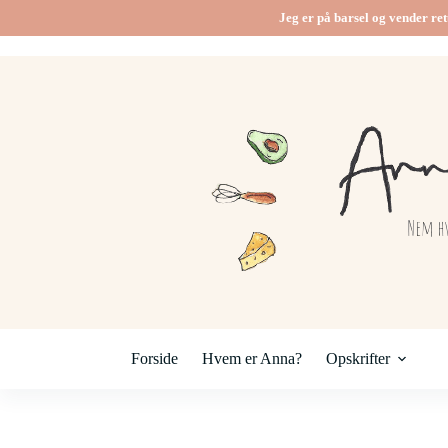
Fortsæt
Jeg er på barsel og vender ret
til
indhold
Forside
Hvem er Anna?
Opskrifter