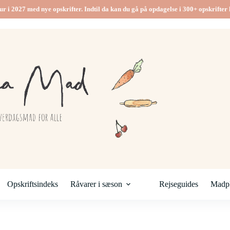
ur i 2027 med nye opskrifter. Indtil da kan du gå på opdagelse i 300+ opskrifter h
Opskriftsindeks
Råvarer i sæson
Rejseguides
Madpl