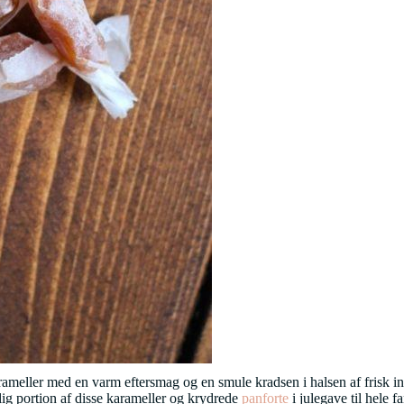
meller med en varm eftersmag og en smule kradsen i halsen af frisk ing
tlig portion af disse karameller og krydrede
panforte
i julegave til hele f