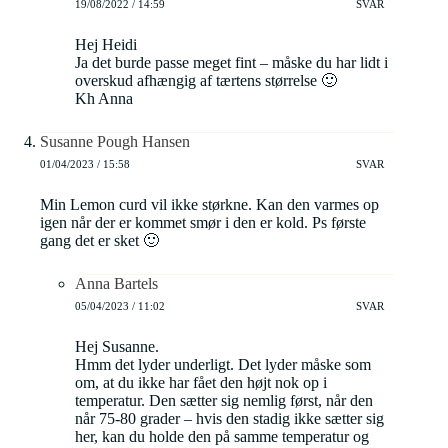
19/08/2022 / 14:59
SVAR
Hej Heidi
Ja det burde passe meget fint – måske du har lidt i
overskud afhængig af tærtens størrelse 🙂
Kh Anna
Susanne Pough Hansen
01/04/2023 / 15:58
SVAR
Min Lemon curd vil ikke størkne. Kan den varmes op
igen når der er kommet smør i den er kold. Ps første
gang det er sket 🙂
Anna Bartels
05/04/2023 / 11:02
SVAR
Hej Susanne.
Hmm det lyder underligt. Det lyder måske som
om, at du ikke har fået den højt nok op i
temperatur. Den sætter sig nemlig først, når den
når 75-80 grader – hvis den stadig ikke sætter sig
her, kan du holde den på samme temperatur og