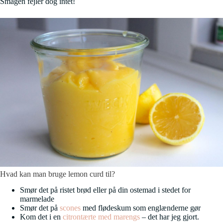
Smagen fejler dog intet!
Hvad kan man bruge lemon curd til?
Smør det på ristet brød eller på din ostemad i stedet for
marmelade
Smør det på
scones
med flødeskum som englænderne gør
Kom det i en
citrontærte med marengs
– det har jeg gjort.