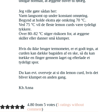
undgår normalt, at æggene bliver til røræg.
Jeg ville gøre sådan her:
Varm langsomt op under konstant omrøring.
Begynd at holde ekstra øje omkring 70 °C.
Ved 75 °C vil de fleste lemon curds være tydeligt
tykkere.
Over 80–82 °C stiger risikoen for, at æggene
skiller eller danner små klumper.
Hvis du ikke bruger termometer, er et godt tegn, at
curden kan dække bagsiden af en ske, så du kan
trække en finger gennem laget og efterlade et
tydeligt spor.
Du kan evt. overveje at si din lemon curd, hvis det
bliver klumpet en anden gang.
Kh Anna
4.80 from 5 votes (
5 ratings without
comment
)