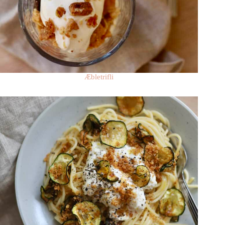
Æbletrifli