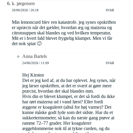
k. jørgensen
20/06/2026 / 20:18
SVAR
Min lemoncurd blev ren katastrofe. jeg synes opskriften
er upræcis når det gælder, hvordan æg og maizena og
citronsuppen skal blandes og ved hvilken temperatur,
Mit er i hvert fald blevet frygtelig klumpet. Men vi får
det nok spiat 🙂
Anna Bartels
24/06/2026 / 11:09
SVAR
Hej Kirsten
Det er jeg ked af, at du har oplevet. Jeg synes, når
jeg læser opskriften, at det er svært at gøre mere
præcist, hvordan det skal blandes mm.
Hvis din er blevet klumpet, er det så fordi du ikke
har rørt maizena ud i vand først? Eller fordi
æggene er koaguleret (altså for høj varme)? Det
kunne måske godt lyde som det sidste. Har du et
sukkertermometer, så kan du næste gang prøve at
ramme 72–77 grader. Her koagulerer
æggeblommerne nok til at tykne curden, og du