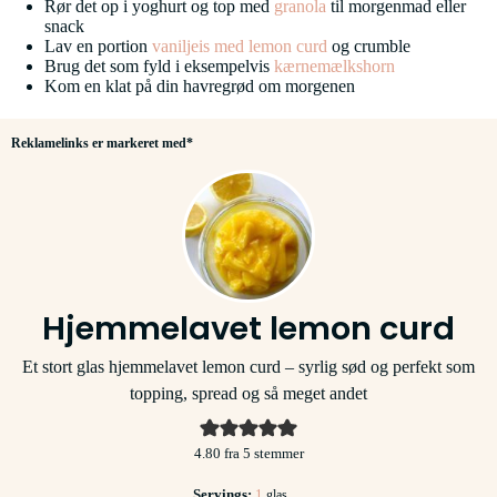
Rør det op i yoghurt og top med
granola
til morgenmad eller
snack
Lav en portion
vaniljeis med lemon curd
og crumble
Brug det som fyld i eksempelvis
kærnemælkshorn
Kom en klat på din havregrød om morgenen
Reklamelinks er markeret med*
Hjemmelavet lemon curd
Et stort glas hjemmelavet lemon curd – syrlig sød og perfekt som
topping, spread og så meget andet
4.80
fra
5
stemmer
Servings:
1
glas