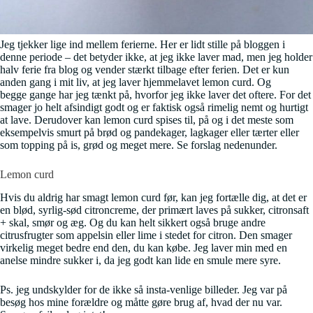
Jeg tjekker lige ind mellem ferierne. Her er lidt stille på bloggen i
denne periode – det betyder ikke, at jeg ikke laver mad, men jeg holder
halv ferie fra blog og vender stærkt tilbage efter ferien. Det er kun
anden gang i mit liv, at jeg laver hjemmelavet lemon curd. Og
begge gange har jeg tænkt på, hvorfor jeg ikke laver det oftere. For det
smager jo helt afsindigt godt og er faktisk også rimelig nemt og hurtigt
at lave. Derudover kan lemon curd spises til, på og i det meste som
eksempelvis smurt på brød og pandekager, lagkager eller tærter eller
som topping på is, grød og meget mere. Se forslag nedenunder.
Lemon curd
Hvis du aldrig har smagt lemon curd før, kan jeg fortælle dig, at det er
en blød, syrlig-sød citroncreme, der primært laves på sukker, citronsaft
+ skal, smør og æg. Og du kan helt sikkert også bruge andre
citrusfrugter som appelsin eller lime i stedet for citron. Den smager
virkelig meget bedre end den, du kan købe. Jeg laver min med en
anelse mindre sukker i, da jeg godt kan lide en smule mere syre.
Ps. jeg undskylder for de ikke så insta-venlige billeder. Jeg var på
besøg hos mine forældre og måtte gøre brug af, hvad der nu var.