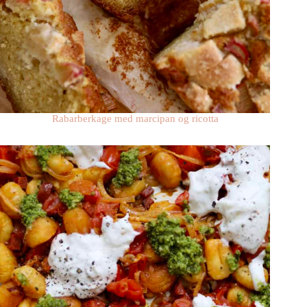
Rabarberkage med marcipan og ricotta