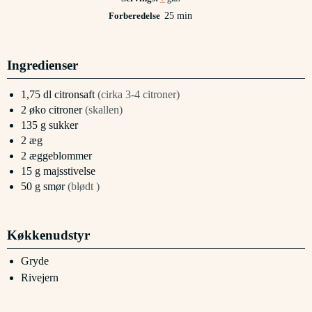
minutter
Forberedelse
25
min
Ingredienser
1,75
dl
citronsaft
(cirka 3-4 citroner)
2
øko citroner
(skallen)
135
g
sukker
2
æg
2
æggeblommer
15
g
majsstivelse
50
g
smør
(blødt )
Køkkenudstyr
Gryde
Rivejern