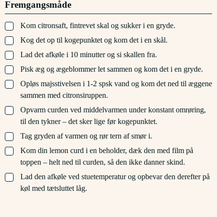
Fremgangsmåde
▢
Kom citronsaft, fintrevet skal og sukker i en gryde.
▢
Kog det op til kogepunktet og kom det i en skål.
▢
Lad det afkøle i 10 minutter og si skallen fra.
▢
Pisk æg og ægeblommer let sammen og kom det i en gryde.
▢
Opløs majsstivelsen i 1-2 spsk vand og kom det ned til æggene
sammen med citronsiruppen.
▢
Opvarm curden ved middelvarmen under konstant omrøring,
til den tykner – det sker lige før kogepunktet.
▢
Tag gryden af varmen og rør tern af smør i.
▢
Kom din lemon curd i en beholder, dæk den med film på
toppen – helt ned til curden, så den ikke danner skind.
▢
Lad den afkøle ved stuetemperatur og opbevar den derefter på
køl med tætsluttet låg.