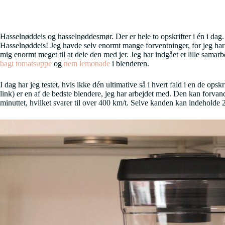
Hasselnøddeis og hasselnøddesmør. Der er hele to opskrifter i én i dag. 
Hasselnøddeis! Jeg havde selv enormt mange forventninger, for jeg har v
mig enormt meget til at dele den med jer. Jeg har indgået et lille sam
bagt tomatsuppe
og
nem lemonade
i blenderen.
I dag har jeg testet, hvis ikke dén ultimative så i hvert fald i en de op
link) er en af de bedste blendere, jeg har arbejdet med. Den kan forva
minuttet, hvilket svarer til over 400 km/t. Selve kanden kan indeholde 2 li