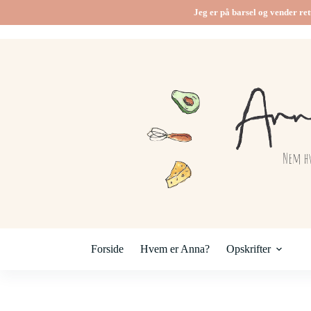
Fortsæt
Jeg er på barsel og vender ret
til
indhold
Forside
Hvem er Anna?
Opskrifter