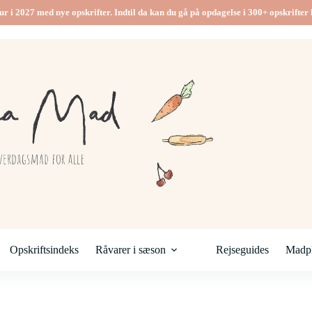
ur i 2027 med nye opskrifter. Indtil da kan du gå på opdagelse i 300+ opskrifter h
Opskriftsindeks
Råvarer i sæson
Rejseguides
Madpl