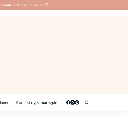
erinde - tak fordi du er her 🤍
aner
Kontakt og samarbejde