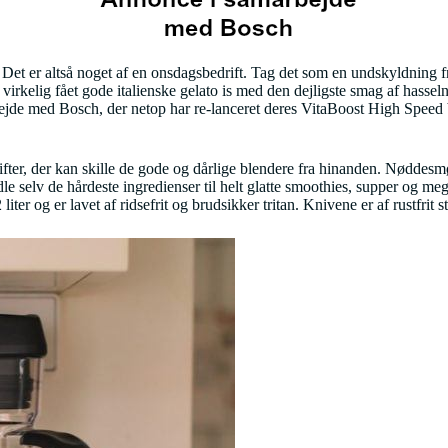
Det er altså noget af en onsdagsbedrift. Tag det som en undskyldning fra
irkelig fået gode italienske gelato is med den dejligste smag af hasseln
arbejde med Bosch, der netop har re-lanceret deres VitaBoost High Speed
skrifter, der kan skille de gode og dårlige blendere fra hinanden. Nøddes
ndle selv de hårdeste ingredienser til helt glatte smoothies, supper og
ter og er lavet af ridsefrit og brudsikker tritan. Knivene er af rustfrit s