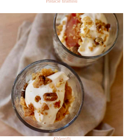
Pistacie tiramisu
Æbletrifli