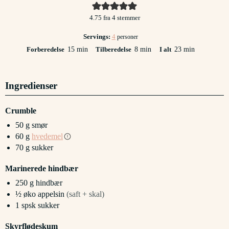
4.75
fra
4
stemmer
Servings:
4
personer
minutter
minutter
minutter
Forberedelse
15
min
Tilberedelse
8
min
I alt
23
min
Ingredienser
Crumble
50
g
smør
60
g
hvedemel
70
g
sukker
Marinerede hindbær
250
g
hindbær
½
øko appelsin
(saft + skal)
1
spsk
sukker
Skyrflødeskum