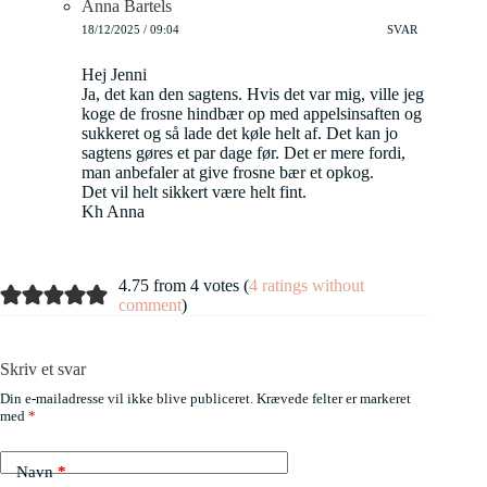
Anna Bartels
18/12/2025 / 09:04
SVAR
Hej Jenni
Ja, det kan den sagtens. Hvis det var mig, ville jeg
koge de frosne hindbær op med appelsinsaften og
sukkeret og så lade det køle helt af. Det kan jo
sagtens gøres et par dage før. Det er mere fordi,
man anbefaler at give frosne bær et opkog.
Det vil helt sikkert være helt fint.
Kh Anna
4.75 from 4 votes (
4 ratings without
comment
)
Skriv et svar
Din e-mailadresse vil ikke blive publiceret.
Krævede felter er markeret
med
*
Navn
*