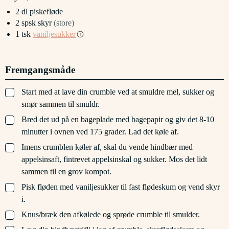
2
dl
piskefløde
2
spsk
skyr
(store)
1
tsk
vaniljesukker
Fremgangsmåde
▢
Start med at lave din crumble ved at smuldre mel, sukker og
smør sammen til smuldr.
▢
Bred det ud på en bageplade med bagepapir og giv det 8-10
minutter i ovnen ved 175 grader. Lad det køle af.
▢
Imens crumblen køler af, skal du vende hindbær med
appelsinsaft, fintrevet appelsinskal og sukker. Mos det lidt
sammen til en grov kompot.
▢
Pisk fløden med vaniljesukker til fast flødeskum og vend skyr
i.
▢
Knus/bræk den afkølede og sprøde crumble til smulder.
▢