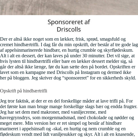
Der er altså ikke noget som en lækker, frisk, sprød, smagsfuld og
cremet hindbærtrifli. I dag får du min opskrift, der består af tre gode lag
af appelsinmarinerede hindbær, en hurtig crumble og skyrflødeskum.
Alt i alt en dessert, der kan laves på under 30 minutter. Det vil sige, at
hvis lysten til hindbærtrifli eller bare en lækker dessert melder sig, så
går der altså ikke længe, før du kan sætte den på bordet. Opskriften er
lavet som en kampagne med Driscolls på Instagram og dermed ikke
her på bloggen. Jeg skriver dog “sponsoreret” for en sikkerheds skyld.
Opskrift på hindbærtrifli
Jeg tror faktisk, at der er en del forskellige måder at lave trifli på. For
det første kan man bruge mange forskellige slags bær og endda frugter.
Jeg har set dem med makroner, med vaniljecreme, med
havregrynsdrys, som morgenmadsmad, med chokolade og nødder og
meget mere. Min version her er ret simpel og består af hindbær
marineret i appelsinsaft og -skal, en hurtig og nem crumble og en
flødeskum vendt med lidt vaniljesukker og skyr. Alt i alt en knasende,