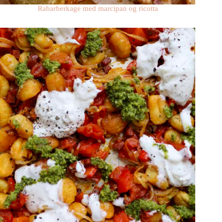
Rabarberkage med marcipan og ricotta