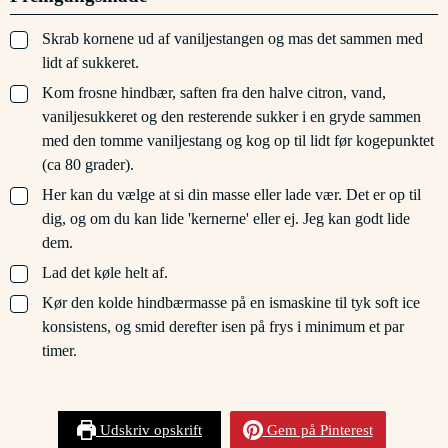
▢
Skrab kornene ud af vaniljestangen og mas det sammen med
lidt af sukkeret.
▢
Kom frosne hindbær, saften fra den halve citron, vand,
vaniljesukkeret og den resterende sukker i en gryde sammen
med den tomme vaniljestang og kog op til lidt før kogepunktet
(ca 80 grader).
▢
Her kan du vælge at si din masse eller lade vær. Det er op til
dig, og om du kan lide 'kernerne' eller ej. Jeg kan godt lide
dem.
▢
Lad det køle helt af.
▢
Kør den kolde hindbærmasse på en ismaskine til tyk soft ice
konsistens, og smid derefter isen på frys i minimum et par
timer.
Udskriv opskrift
Gem på Pinterest