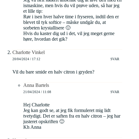
ismaskine, men hvis du vil prøve uden, så har jeg
et lille tip:
Rør i isen hver halve time i fryseren, indtil den er
blevet til tyk softice – måske undgår du, at
sorbeten krystallisere 🙂
Hvis du kaster dig ud i det, vil jeg meget gerne
høre, hvordan det gik?
Charlotte Vinkel
20/04/2024 / 17:12
SVAR
Vil du bare smide en halv citron i gryden?
Anna Bartels
21/04/2024 / 11:08
SVAR
Hej Charlotte
Jeg kan godt se, at jeg fik formuleret mig lidt
tvetydigt. Det er saften fra en halv citron – jeg har
justeret opskriften 🙂
Kh Anna