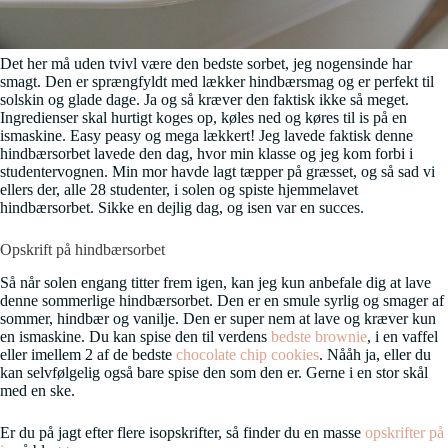
Det her må uden tvivl være den bedste sorbet, jeg nogensinde har
smagt. Den er sprængfyldt med lækker hindbærsmag og er perfekt til
solskin og glade dage. Ja og så kræver den faktisk ikke så meget.
Ingredienser skal hurtigt koges op, køles ned og køres til is på en
ismaskine. Easy peasy og mega lækkert! Jeg lavede faktisk denne
hindbærsorbet lavede den dag, hvor min klasse og jeg kom forbi i
studentervognen. Min mor havde lagt tæpper på græsset, og så sad vi
ellers der, alle 28 studenter, i solen og spiste hjemmelavet
hindbærsorbet. Sikke en dejlig dag, og isen var en succes.
Opskrift på hindbærsorbet
Så når solen engang titter frem igen, kan jeg kun anbefale dig at lave
denne sommerlige hindbærsorbet. Den er en smule syrlig og smager af
sommer, hindbær og vanilje. Den er super nem at lave og kræver kun
en ismaskine. Du kan spise den til verdens
bedste brownie
, i en vaffel
eller imellem 2 af de bedste
chocolate chip cookies
. Nååh ja, eller du
kan selvfølgelig også bare spise den som den er. Gerne i en stor skål
med en ske.
Er du på jagt efter flere isopskrifter, så finder du en masse
opskrifter på