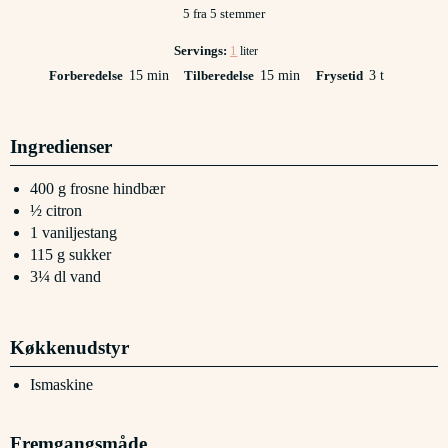
5
fra
5
stemmer
Servings:
1
liter
minutter
minutter
timer
Forberedelse
15
min
Tilberedelse
15
min
Frysetid
3
t
Ingredienser
400
g
frosne hindbær
½
citron
1
vaniljestang
115
g
sukker
3¼
dl
vand
Køkkenudstyr
Ismaskine
Fremgangsmåde