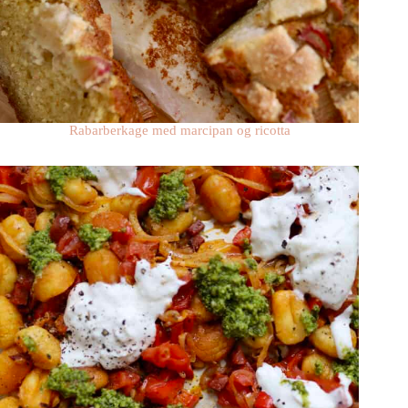
Rabarberkage med marcipan og ricotta