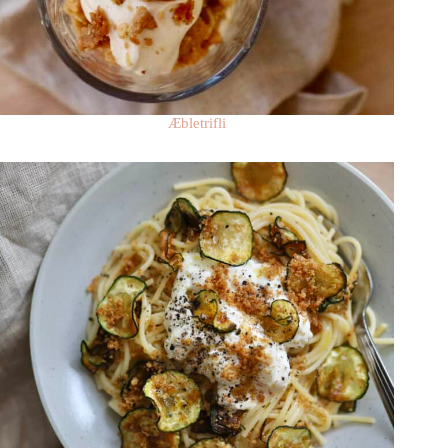
Æbletrifli