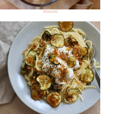
Æbletrifli