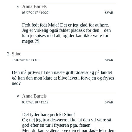
Anna Bartels
05/07/2017 / 10:27
SVAR
Fedt fedt fedt Maja! Det er jeg glad for at høre.
Jeg er virkelig også faldet pladask for den – den
kan jo spises med alt, og der kan ikke være for
meget 😉
Stine
03/07/2018 / 13:10
SVAR
Den må prøves til den næste grill fødselsdag på landet
😛 kan den mon klare at blive lavet i forvejen og fryses
ned?
Anna Bartels
03/07/2018 / 13:19
SVAR
Det lyder bare perfekt Stine!
Og nej jeg tror desværre ikke, at den vil være så
god efter en tur i fryseren pga. fetaen.
Men du kan sagtens lave den et par dage før uden