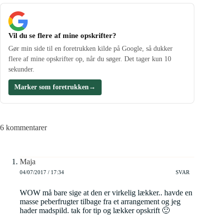
Vil du se flere af mine opskrifter?
Gør min side til en foretrukken kilde på Google, så dukker
flere af mine opskrifter op, når du søger. Det tager kun 10
sekunder.
Marker som foretrukken
→
6 kommentarer
Maja
04/07/2017 / 17:34
SVAR
WOW må bare sige at den er virkelig lækker.. havde en
masse peberfrugter tilbage fra et arrangement og jeg
hader madspild. tak for tip og lækker opskrift 🙂