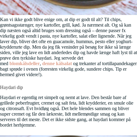
Kan vi ikke godt blive enige om, at dip er godt til alt? Til chips,
grøntsagsstænger, nye kartofler, grill, kød. Ja nærmest alt. Og så kan
dip næsten også altid bruges som dressing også – denne passer fx
virkelig godt vendt i pasta, nye kartofler, salat eller lignende. Når jeg
laver dip, bliver det ofte en guacamole, hummus, pesto eller yoghurt-
krydderurte dip. Men da jeg fik veninder på besøg for ikke så længe
siden, ville jeg lave en lidt anderledes dip og havde længe haft lyst til at
prøve den tyrkiske haydari. Jeg servede det
med
blomkålsdeller
,
denne kålsalat
og trekanter af tortillapandekager
bagt sprøde i ovnen (forresten virkelig gode, sundere chips. Tip er
hermed givet videre!).
Haydari dip
Haydari er egentlig ret simpelt og nemt at lave. Den består bare af
grillede peberfrugter, cremet og salt feta, lidt krydderier, en smule olie
og citronsaft. Evt hvidløg også. Det hele blendes sammen og bliver
super cremet og får den lækreste, lidt mellemøstlige smag og kan
serveres til det meste. Det er ikke sidste gang, at haydari kommer på
bordet herhjemme.