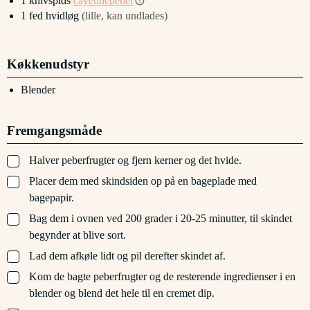
1
knivspids
cayennepeber
1
fed
hvidløg
(lille, kan undlades)
Køkkenudstyr
Blender
Fremgangsmåde
▢
Halver peberfrugter og fjern kerner og det hvide.
▢
Placer dem med skindsiden op på en bageplade med
bagepapir.
▢
Bag dem i ovnen ved 200 grader i 20-25 minutter, til skindet
begynder at blive sort.
▢
Lad dem afkøle lidt og pil derefter skindet af.
▢
Kom de bagte peberfrugter og de resterende ingredienser i en
blender og blend det hele til en cremet dip.