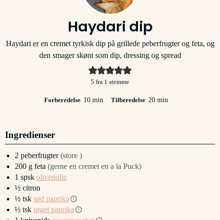
Haydari dip
Haydari er en cremet tyrkisk dip på grillede peberfrugter og feta, og
den smager skønt som dip, dressing og spread
5
fra 1 stemme
minutter
minutter
Forberedelse
10
min
Tilberedelse
20
min
Ingredienser
2
peberfrugter
(store )
200
g
feta
(gerne en cremet en a la Puck)
1
spsk
olivenolie
½
citron
½
tsk
sød paprika
½
tsk
røget paprika