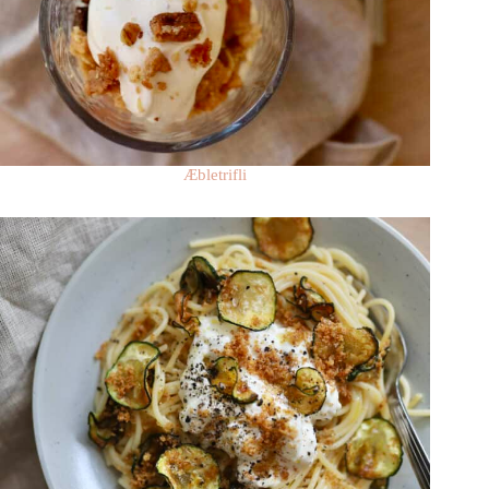
Æbletrifli