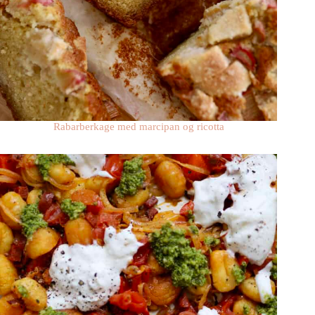
Rabarberkage med marcipan og ricotta