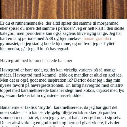
Er du et rutinemenneske, der altid spiser det samme til morgenmad,
eller spiser du mere det samme i perioder? Jeg er helt klart i den sidste
kategori, men perioderne kan også sagtens blive rigtig lange. Jeg har
haft en lang periode med A38 og hjemmelavet
banan granola
i
gymnasiet, da jeg stadig boede hjemme, og nu hvor jeg er flyttet
hjemmefra, går jeg all in på havregrød.
Havregrød med karamelliserede bananer
Havregrød er bare godt, og det kan virkelig varieres på så mange
måder. Havregrød med karamel, æble og mandler er altid en god ide.
Men det er også godt med inspiration ik? Derfor deler jeg i dag min
nyeste favorit på havregrødsfronten. En luftig havregrød med chiafrø
toppet med karamelliserede bananer stegt med kokos, drysset med lys
og sesam-lækker tahin og ristede hasselnødder.
Bananerne er faktisk ‘snyde’- karamelliserede, da jeg har gjort det
uden sukker – du kan selvfølgelig tilføje en tsk sukker på panden
sammen med smørret, men jeg synes, at banan er sødt nok i sig selv.
Det er altså virkelig en god kombi og hermed givet videre, hvis der