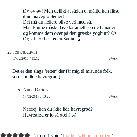
Øv øv øv! Men dejligt at sådan et måltid kan fikse
dine maveproblemer!
Det må du hellere blive ved med så.
Man kunne måske lave karamelliserede bananer
og komme dem ovenpå den græske yoghurt? 😉
Og tak for beskeden Sanne 🙂
venterpaavin
17/02/2017 / 13:12
SVAR
Det er den slags ‘retter’ der får mig til misunde folk,
som kan lide havregrød (:
Anna Bartels
17/02/2017 / 13:20
SVAR
Neeeej, kan du ikke lide havregrød?
Havregrød er jo så godt! 😛
5 from 1 vote (
1 rating without comment
)