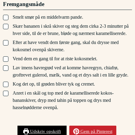
Fremgangsmåde
▢
Smelt smør på en middelvarm pande.
▢
Skær bananen i skrå skiver og steg dem cirka 2-3 minutter på
hver side, til de er brune, bløde og nærmest karamelliserede.
▢
Efter at have vendt dem første gang, skal du drysse med
kokosmel ovenpå skiverne.
▢
Vend dem en gang til for at riste kokosmelet.
▢
Lav imens havregrød ved at komme havregryn, chiafrø,
groftrevet gulerod, mælk, vand og et drys salt i en lille gryde.
▢
Kog det op, til grøden bliver tyk og cremet.
▢
Anret i en skål og top med de karamelliserede kokos-
bananskiver, dryp med tahin på toppen og drys med
hasselnødderne ovenpå.
Udskriv opskrift
Gem på Pinterest