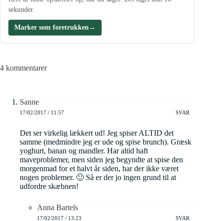
sekunder.
Marker som foretrukken
→
4 kommentarer
Sanne
17/02/2017 / 11:57
SVAR
Det ser virkelig lækkert ud! Jeg spiser ALTID det
samme (medmindre jeg er ude og spise brunch). Græsk
yoghurt, banan og mandler. Har altid haft
maveproblemer, men siden jeg begyndte at spise den
morgenmad for et halvt år siden, har der ikke været
nogen problemer. 🙂 Så er der jo ingen grund til at
udfordre skæbnen!
Anna Bartels
17/02/2017 / 13:23
SVAR