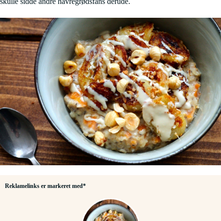
skulle sidde andre havregrødsfans derude.
Reklamelinks er markeret med*