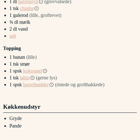
1
dl
havregryn
(grovvalsede)
1
tsk
chiafrø
1
gulerod
(lille, groftrevet)
¾
dl
mælk
2
dl
vand
salt
Topping
1
banan
(lille)
1
tsk
smør
1
spsk
kokosmel
1
tsk
tahin
(gerne lys)
1
spsk
hasselnødder
(ristede og grofthakkede)
Køkkenudstyr
Gryde
Pande