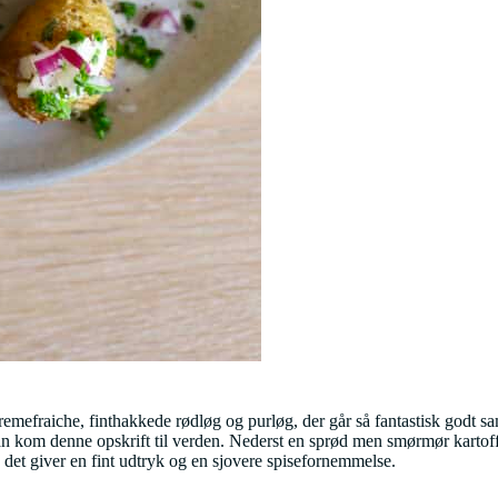
remefraiche, finthakkede rødløg og purløg, der går så fantastisk godt sa
ådan kom denne opskrift til verden. Nederst en sprød men smørmør kartoff
 det giver en fint udtryk og en sjovere spisefornemmelse.