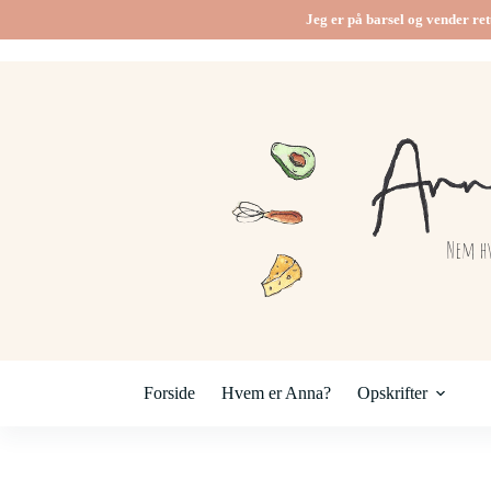
Fortsæt
Jeg er på barsel og vender ret
til
indhold
Forside
Hvem er Anna?
Opskrifter