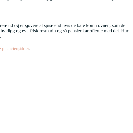
krere ud og er sjovere at spise end hvis de bare kom i ovnen, som de
dt hvidløg og evt. frisk rosmarin og så pensler kartoflerne med det. Har
.
e pistacienødder
.