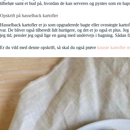
tilbehør samt et bud på, hvordan de kan serveres og pyntes som en hapse
Opskrift på hasselback kartofler
Hasselback kartofler er jo som opgraderede bagte eller ovnstegte kartofl
var. De bliver også tilberedt lidt hurtigere, og det er jo også et plus. J
jeg tid, pensler jeg også lige en gang med undervejs i bagning. Sådan får
Er du vild med denne opskrift, så skal du også prøve
knuste kartofler 