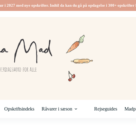
ur i 2027 med nye opskrifter. Indtil da kan du gå på opdagelse i 300+ opskrifter h
Opskriftsindeks
Råvarer i sæson
Rejseguides
Madpl