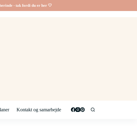
erinde - tak fordi du er her 🤍
aner
Kontakt og samarbejde