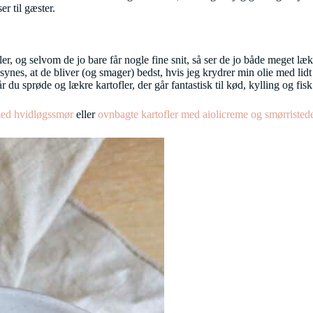
r til gæster.
er, og selvom de jo bare får nogle fine snit, så ser de jo både meget læ
eg synes, at de bliver (og smager) bedst, hvis jeg krydrer min olie med li
 du sprøde og lækre kartofler, der går fantastisk til kød, kylling og fisk
med hvidløgssmør
eller
ovnbagte kartofler med aiolicreme og smørristed