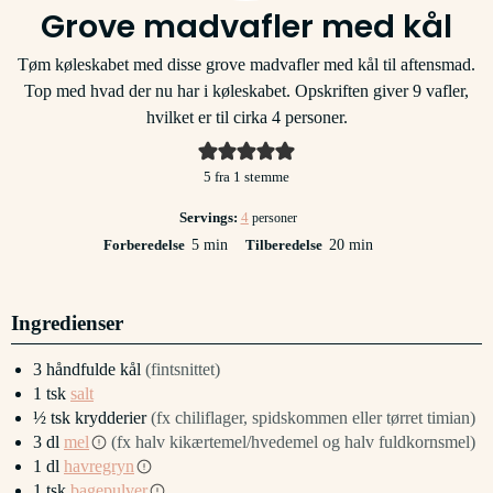
Grove madvafler med kål
Tøm køleskabet med disse grove madvafler med kål til aftensmad.
Top med hvad der nu har i køleskabet. Opskriften giver 9 vafler,
hvilket er til cirka 4 personer.
5
fra 1 stemme
Servings:
4
personer
minutter
minutter
Forberedelse
5
min
Tilberedelse
20
min
Ingredienser
3
håndfulde
kål
(fintsnittet)
1
tsk
salt
½
tsk
krydderier
(fx chiliflager, spidskommen eller tørret timian)
3
dl
mel
(fx halv kikærtemel/hvedemel og halv fuldkornsmel)
1
dl
havregryn
1
tsk
bagepulver