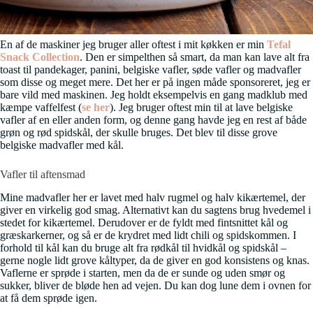
En af de maskiner jeg bruger aller oftest i mit køkken er min
Tefal
Snack Collection
. Den er simpelthen så smart, da man kan lave alt fra
toast til pandekager, panini, belgiske vafler, søde vafler og madvafler
som disse og meget mere. Det her er på ingen måde sponsoreret, jeg er
bare vild med maskinen. Jeg holdt eksempelvis en gang madklub med
kæmpe vaffelfest (
se her
). Jeg bruger oftest min til at lave belgiske
vafler af en eller anden form, og denne gang havde jeg en rest af både
grøn og rød spidskål, der skulle bruges. Det blev til disse grove
belgiske madvafler med kål.
Vafler til aftensmad
Mine madvafler her er lavet med halv rugmel og halv kikærtemel, der
giver en virkelig god smag. Alternativt kan du sagtens brug hvedemel i
stedet for kikærtemel. Derudover er de fyldt med fintsnittet kål og
græskarkerner, og så er de krydret med lidt chili og spidskommen. I
forhold til kål kan du bruge alt fra rødkål til hvidkål og spidskål –
gerne nogle lidt grove kåltyper, da de giver en god konsistens og knas.
Vaflerne er sprøde i starten, men da de er sunde og uden smør og
sukker, bliver de bløde hen ad vejen. Du kan dog lune dem i ovnen for
at få dem sprøde igen.