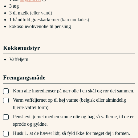
3
æg
3
dl
mælk
(eller vand)
1
håndfuld
græskarkerner
(kan undlades)
kokosolie/olivenolie til pensling
Køkkenudstyr
Vaffeljern
Fremgangsmåde
▢
Kom alle ingredienser på nær olie i en skål og rør det sammen.
▢
Varm vaffeljernet op til høj varme (belgisk eller almindelig
hjerte-vaffel form).
▢
Pensl evt. jernet med en smule olie og bag så vaflerne, til de er
sprøde og gyldne.
▢
Husk 1. at de hæver lidt, så fyld ikke for meget dej i formen.