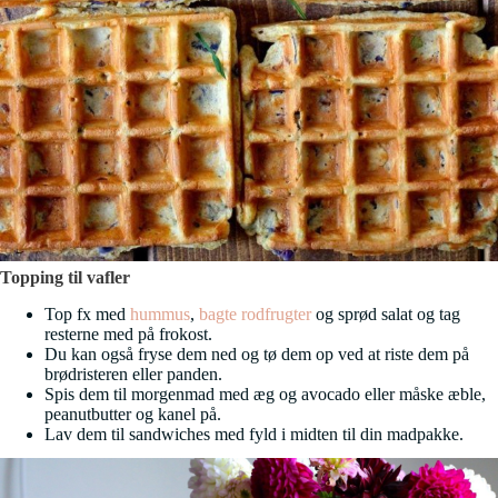
Topping til vafler
Top fx med
hummus
,
bagte rodfrugter
og sprød salat og tag
resterne med på frokost.
Du kan også fryse dem ned og tø dem op ved at riste dem på
brødristeren eller panden.
Spis dem til morgenmad med æg og avocado eller måske æble,
peanutbutter og kanel på.
Lav dem til sandwiches med fyld i midten til din madpakke.