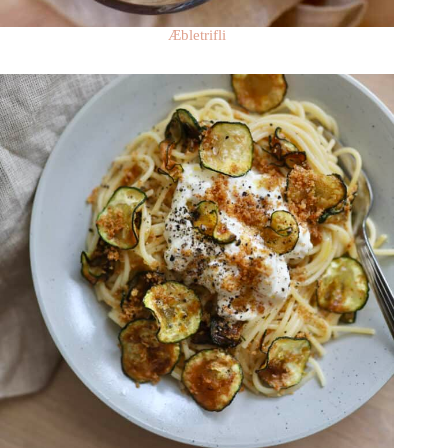
Æbletrifli