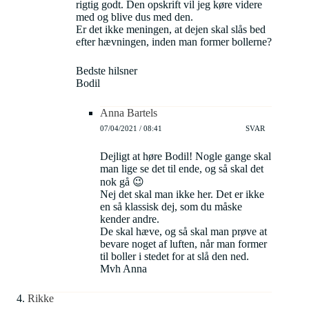
rigtig godt. Den opskrift vil jeg køre videre
med og blive dus med den.
Er det ikke meningen, at dejen skal slås bed
efter hævningen, inden man former bollerne?
Bedste hilsner
Bodil
Anna Bartels
07/04/2021 / 08:41
SVAR
Dejligt at høre Bodil! Nogle gange skal
man lige se det til ende, og så skal det
nok gå 😉
Nej det skal man ikke her. Det er ikke
en så klassisk dej, som du måske
kender andre.
De skal hæve, og så skal man prøve at
bevare noget af luften, når man former
til boller i stedet for at slå den ned.
Mvh Anna
Rikke