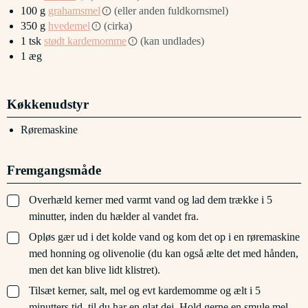
100
g
grahamsmel
(eller anden fuldkornsmel)
350
g
hvedemel
(cirka)
1
tsk
stødt kardemomme
(kan undlades)
1
æg
Køkkenudstyr
Røremaskine
Fremgangsmåde
▢
Overhæld kerner med varmt vand og lad dem trække i 5
minutter, inden du hælder al vandet fra.
▢
Opløs gær ud i det kolde vand og kom det op i en røremaskine
med honning og olivenolie (du kan også ælte det med hånden,
men det kan blive lidt klistret).
▢
Tilsæt kerner, salt, mel og evt kardemomme og ælt i 5
minutters tid, til du har en glat dej. Hold gerne en smule mel