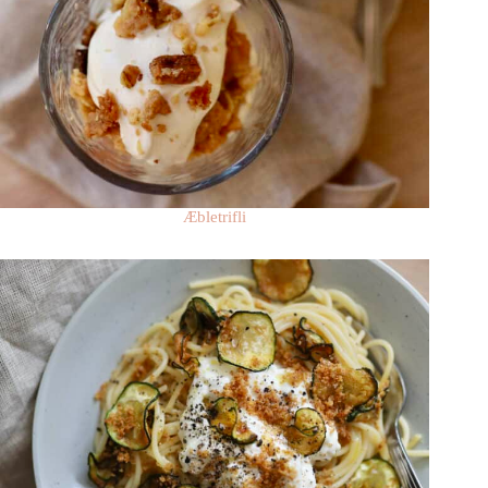
Æbletrifli