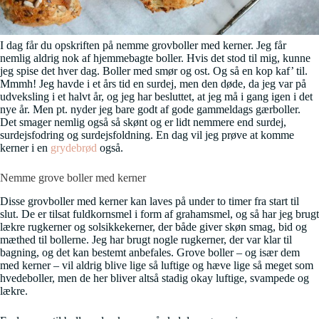
I dag får du opskriften på nemme grovboller med kerner. Jeg får
nemlig aldrig nok af hjemmebagte boller. Hvis det stod til mig, kunne
jeg spise det hver dag. Boller med smør og ost. Og så en kop kaf’ til.
Mmmh! Jeg havde i et års tid en surdej, men den døde, da jeg var på
udveksling i et halvt år, og jeg har besluttet, at jeg må i gang igen i det
nye år. Men pt. nyder jeg bare godt af gode gammeldags gærboller.
Det smager nemlig også så skønt og er lidt nemmere end surdej,
surdejsfodring og surdejsfoldning. En dag vil jeg prøve at komme
kerner i en
grydebrød
også.
Nemme grove boller med kerner
Disse grovboller med kerner kan laves på under to timer fra start til
slut. De er tilsat fuldkornsmel i form af grahamsmel, og så har jeg brugt
lækre rugkerner og solsikkekerner, der både giver skøn smag, bid og
mæthed til bollerne. Jeg har brugt nogle rugkerner, der var klar til
bagning, og det kan bestemt anbefales. Grove boller – og især dem
med kerner – vil aldrig blive lige så luftige og hæve lige så meget som
hvedeboller, men de her bliver altså stadig okay luftige, svampede og
lækre.