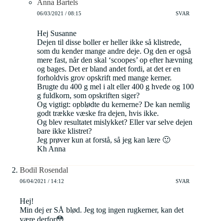
Anna Bartels
06/03/2021 / 08:15
SVAR
Hej Susanne
Dejen til disse boller er heller ikke så klistrede,
som du kender mange andre deje. Og den er også
mere fast, når den skal ‘scoopes’ op efter hævning
og bages. Det er bland andet fordi, at det er en
forholdvis grov opskrift med mange kerner.
Brugte du 400 g mel i alt eller 400 g hvede og 100
g fuldkorn, som opskriften siger?
Og vigtigt: opblødte du kernerne? De kan nemlig
godt trække væske fra dejen, hvis ikke.
Og blev resultatet mislykket? Eller var selve dejen
bare ikke klistret?
Jeg prøver kun at forstå, så jeg kan lære 🙂
Kh Anna
Bodil Rosendal
06/04/2021 / 14:12
SVAR
Hej!
Min dej er SÅ blød. Jeg tog ingen rugkerner, kan det
være derfor😳