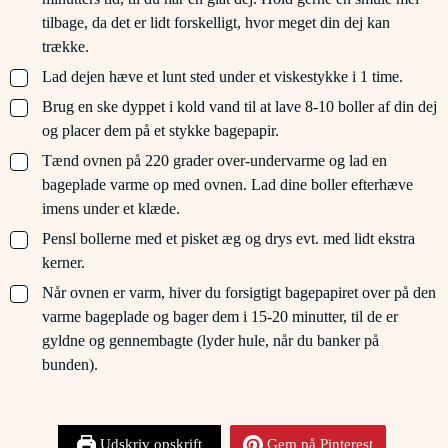
tilbage, da det er lidt forskelligt, hvor meget din dej kan
trække.
▢
Lad dejen hæve et lunt sted under et viskestykke i 1 time.
▢
Brug en ske dyppet i kold vand til at lave 8-10 boller af din dej
og placer dem på et stykke bagepapir.
▢
Tænd ovnen på 220 grader over-undervarme og lad en
bageplade varme op med ovnen. Lad dine boller efterhæve
imens under et klæde.
▢
Pensl bollerne med et pisket æg og drys evt. med lidt ekstra
kerner.
▢
Når ovnen er varm, hiver du forsigtigt bagepapiret over på den
varme bageplade og bager dem i 15-20 minutter, til de er
gyldne og gennembagte (lyder hule, når du banker på
bunden).
Udskriv opskrift
Gem på Pinterest