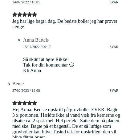
14/07/2022 / 18:01
SVAR
Jeg har lige bagt i dag. De bedste boller jeg har prøvet
længe
Anna Bartels
15/07/2022 / 09:17
SVAR
Så skønt at høre Rikke!
Tak for din kommentar 🙂
Kh Anna
Bente
27/02/2023 / 12:08
SVAR
Hej Anna. Bedste opskrift på grovboller EVER. Bagte
3 x portionen. Hældte ikke al vand væk fra kernerne og
tilsatte ca. 2 spsk mel. Hel perfekt. Satte dem på pladen
med ske. Bagte på et bagestål. De er så luftige som
grovboller kan blive.Tusind tak for opskriften, den vil
blive flittig brugt