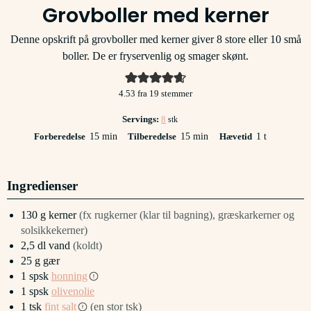
Grovboller med kerner
Denne opskrift på grovboller med kerner giver 8 store eller 10 små
boller. De er fryservenlig og smager skønt.
4.53
fra
19
stemmer
Servings:
8
stk
minutter
minutter
time
Forberedelse
15
min
Tilberedelse
15
min
Hævetid
1
t
Ingredienser
130
g
kerner
(fx rugkerner (klar til bagning), græskarkerner og
solsikkekerner)
2,5
dl
vand
(koldt)
25
g
gær
1
spsk
honning
1
spsk
olivenolie
1
tsk
fint salt
(en stor tsk)