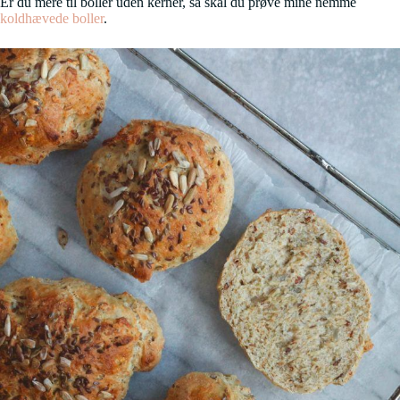
Er du mere til boller uden kerner, så skal du prøve mine nemme
koldhævede boller
.