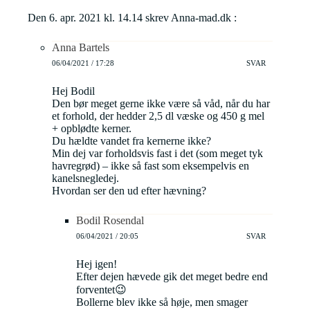
Den 6. apr. 2021 kl. 14.14 skrev Anna-mad.dk :
Anna Bartels
06/04/2021 / 17:28
SVAR
Hej Bodil
Den bør meget gerne ikke være så våd, når du har
et forhold, der hedder 2,5 dl væske og 450 g mel
+ opblødte kerner.
Du hældte vandet fra kernerne ikke?
Min dej var forholdsvis fast i det (som meget tyk
havregrød) – ikke så fast som eksempelvis en
kanelsnegledej.
Hvordan ser den ud efter hævning?
Bodil Rosendal
06/04/2021 / 20:05
SVAR
Hej igen!
Efter dejen hævede gik det meget bedre end
forventet😉
Bollerne blev ikke så høje, men smager