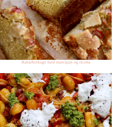
Rabarberkage med marcipan og ricotta