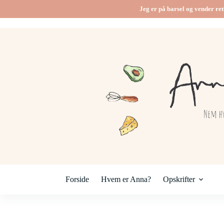
Fortsæt
Jeg er på barsel og vender ret
til
indhold
Forside
Hvem er Anna?
Opskrifter