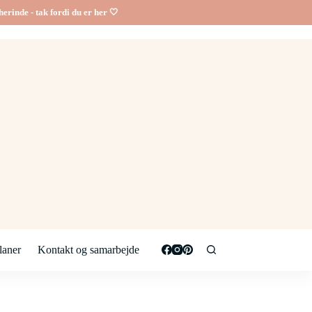
erinde - tak fordi du er her 🤍
aner
Kontakt og samarbejde