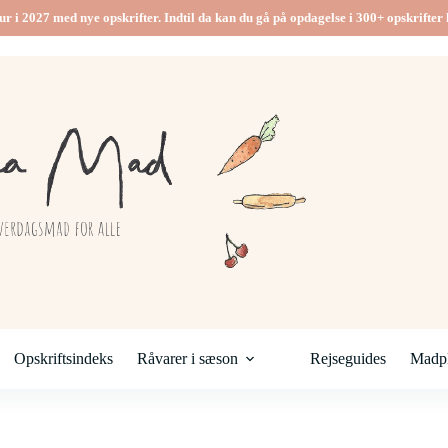
ur i 2027 med nye opskrifter. Indtil da kan du gå på opdagelse i 300+ opskrifter h
Opskriftsindeks
Råvarer i sæson
Rejseguides
Madpl