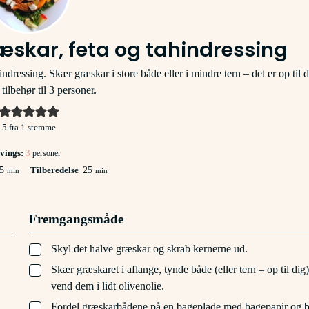
skar, feta og tahindressing
dressing. Skær græskar i store både eller i mindre tern – det er op til d
ilbehør til 3 personer.
5
fra 1 stemme
vings:
3
personer
minutter
minutter
5
Tilberedelse
25
min
min
Fremgangsmåde
▢
Skyl det halve græskar og skrab kernerne ud.
▢
Skær græskaret i aflange, tynde både (eller tern – op til dig
vend dem i lidt olivenolie.
▢
Fordel græskarbådene på en bageplade med bagepapir og 