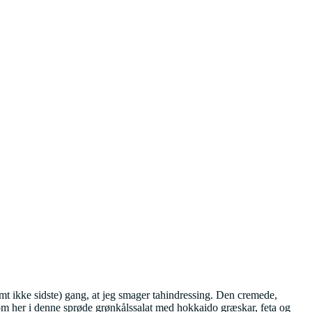
emt ikke sidste) gang, at jeg smager tahindressing. Den cremede,
som her i denne sprøde grønkålssalat med hokkaido græskar, feta og