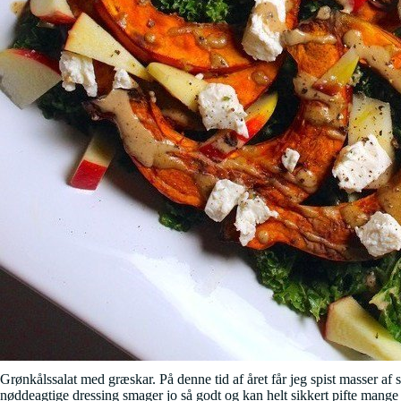
Grønkålssalat med græskar. På denne tid af året får jeg spist masser a
nøddeagtige dressing smager jo så godt og kan helt sikkert pifte mange