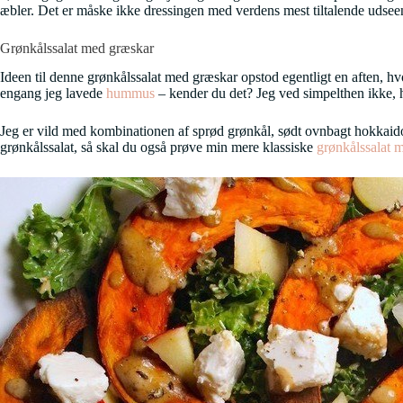
æbler. Det er måske ikke dressingen med verdens mest tiltalende udse
Grønkålssalat med græskar
Ideen til denne grønkålssalat med græskar opstod egentligt en aften, hv
engang jeg lavede
hummus
– kender du det? Jeg ved simpelthen ikke, hv
Jeg er vild med kombinationen af sprød grønkål, sødt ovnbagt hokkaido gr
grønkålssalat, så skal du også prøve min mere klassiske
grønkålssalat 