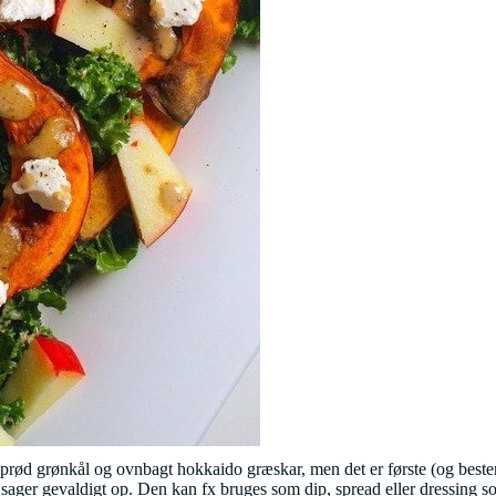
f sprød grønkål og ovnbagt hokkaido græskar, men det er første (og best
 sager gevaldigt op. Den kan fx bruges som dip, spread eller dressing 