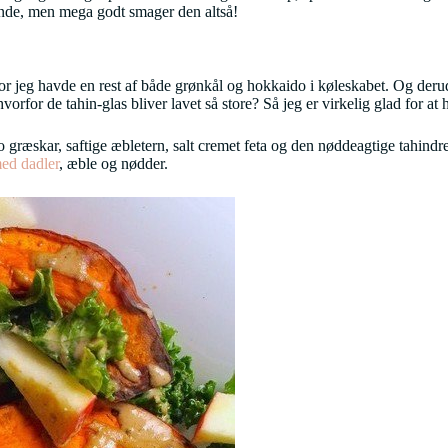
ende, men mega godt smager den altså!
or jeg havde en rest af både grønkål og hokkaido i køleskabet. Og derud
orfor de tahin-glas bliver lavet så store? Så jeg er virkelig glad for at
æskar, saftige æbletern, salt cremet feta og den nøddeagtige tahindressi
med dadler
, æble og nødder.