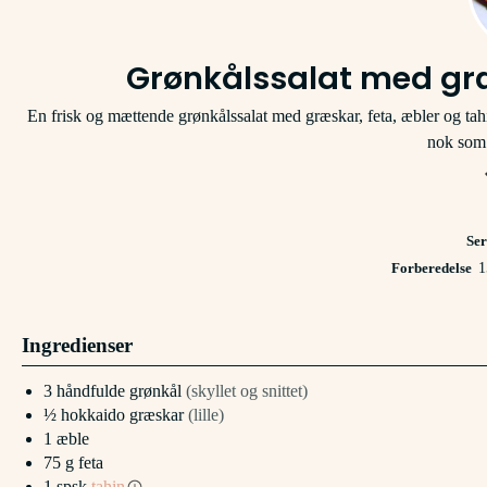
Grønkålssalat med græ
En frisk og mættende grønkålssalat med græskar, feta, æbler og tahin
nok som t
Ser
Forberedelse
1
Ingredienser
3
håndfulde
grønkål
(skyllet og snittet)
½
hokkaido græskar
(lille)
1
æble
75
g
feta
1
spsk
tahin