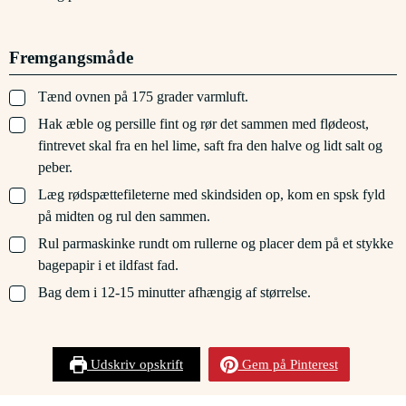
Fremgangsmåde
▢
Tænd ovnen på 175 grader varmluft.
▢
Hak æble og persille fint og rør det sammen med flødeost,
fintrevet skal fra en hel lime, saft fra den halve og lidt salt og
peber.
▢
Læg rødspættefileterne med skindsiden op, kom en spsk fyld
på midten og rul den sammen.
▢
Rul parmaskinke rundt om rullerne og placer dem på et stykke
bagepapir i et ildfast fad.
▢
Bag dem i 12-15 minutter afhængig af størrelse.
Udskriv opskrift
Gem på Pinterest