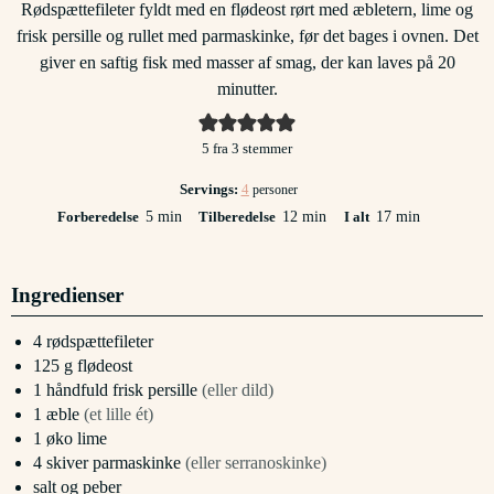
Rødspættefileter fyldt med en flødeost rørt med æbletern, lime og
frisk persille og rullet med parmaskinke, før det bages i ovnen. Det
giver en saftig fisk med masser af smag, der kan laves på 20
minutter.
5
fra
3
stemmer
Servings:
4
personer
minutter
minutter
minutter
Forberedelse
5
min
Tilberedelse
12
min
I alt
17
min
Ingredienser
4
rødspættefileter
125
g
flødeost
1
håndfuld
frisk persille
(eller dild)
1
æble
(et lille ét)
1
øko lime
4
skiver
parmaskinke
(eller serranoskinke)
salt og peber