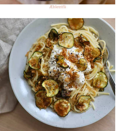
Æbletrifli