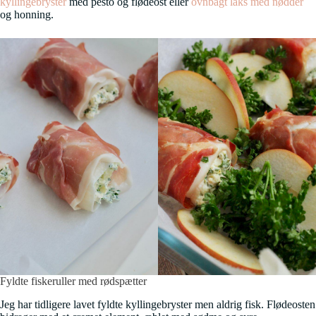
kyllingebryster
med pesto og flødeost eller
ovnbagt laks med nødder
og honning.
Fyldte fiskeruller med rødspætter
Jeg har tidligere lavet fyldte kyllingebryster men aldrig fisk. Flødeosten