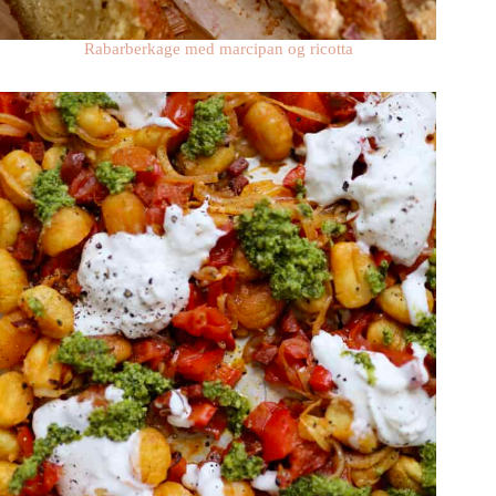
Rabarberkage med marcipan og ricotta