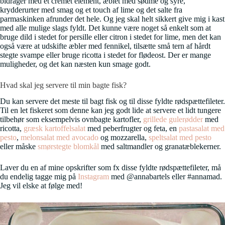
bidrager med et cremet element, æblet med sødme og syre,
krydderurter med smag og et touch af lime og det salte fra
parmaskinken afrunder det hele. Og jeg skal helt sikkert give mig i kast
med alle mulige slags fyldt. Det kunne være noget så enkelt som at
bruge dild i stedet for persille eller citron i stedet for lime, men det kan
også være at udskifte æbler med fennikel, tilsætte små tern af hårdt
stegte svampe eller bruge ricotta i stedet for flødeost. Der er mange
muligheder, og det kan næsten kun smage godt.
Hvad skal jeg servere til min bagte fisk?
Du kan servere det meste til bagt fisk og til disse fyldte rødspættefileter.
Til en let fiskeret som denne kan jeg godt lide at servere et lidt tungere
tilbehør som eksempelvis ovnbagte kartofler,
grillede gulerødder
med
ricotta,
græsk kartoffelsalat
med peberfrugter og feta, en
pastasalat med
pesto
,
melonsalat med avocado
og mozzarella,
speltsalat med pesto
eller måske
smørstegte blomkål
med saltmandler og granatæblekerner.
Laver du en af mine opskrifter som fx disse fyldte rødspættefileter, må
du endelig tagge mig på
Instagram
med @annabartels eller #annamad.
Jeg vil elske at følge med!