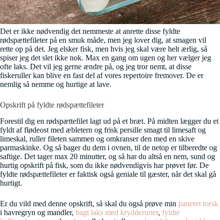
Det er ikke nødvendig det nemmeste at anrette disse fyldte
rødspættefileter på en smuk måde, men jeg lover dig, at smagen vil
rette op på det. Jeg elsker fisk, men hvis jeg skal være helt ærlig, så
spiser jeg det slet ikke nok. Max en gang om ugen og her vælger jeg
ofte laks. Det vil jeg gerne ændre på, og jeg tror nemt, at disse
fiskeruller kan blive en fast del af vores repertoire fremover. De er
nemlig så nemme og hurtige at lave.
Opskrift på fyldte rødspættefileter
Forestil dig en rødspættefilet lagt ud på et bræt. På midten lægger du et
fyldt af flødeost med æbletern og frisk persille smagt til limesaft og
limeskal, ruller fileten sammen og omkranser den med en skive
parmaskinke. Og så bager du dem i ovnen, til de netop er tilberedte og
saftige. Det tager max 20 minutter, og så har du altså en nem, sund og
hurtig opskrift på fisk, som du ikke nødvendigvis har prøvet før. De
fyldte rødspættefileter er faktisk også geniale til gæster, når det skal gå
hurtigt.
Er du vild med denne opskrift, så skal du også prøve min
paneret torsk
i havregryn og mandler,
bagt laks med krydderurter
,
fyldte